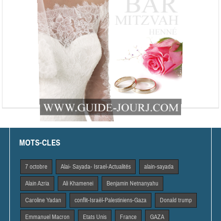
MOTS-CLES
7 octobre
Alai- Sayada- Israel-Actualités
alain-sayada
Alain Azria
Ali Khamenei
Benjamin Netnanyahu
Caroline Yadan
conflit-Israël-Palestiniens-Gaza
Donald trump
Emmanuel Macron
Etats Unis
France
GAZA