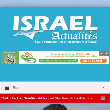
Menu
r Alain SAYADA – Vol des neuf Sifrei Torah de Levallois : jusqu’à quand le silence ? 
YADA
Benjamin Netanyahou à l’Iran : « Si vous nous attaquez, notre riposte se