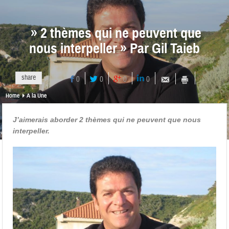
» 2 thèmes qui ne peuvent que
nous interpeller » Par Gil Taieb
share
0
0
0
0
Home
A la Une
J’aimerais aborder 2 thèmes qui ne peuvent que nous
interpeller.