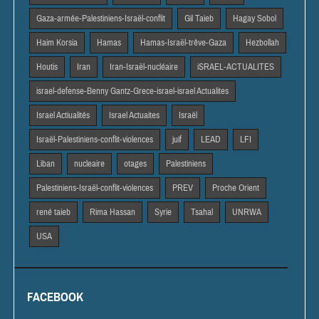
Gaza-armée-Palestiniens-Israël-conflit
Gil Taieb
Hagay Sobol
Haim Korsia
Hamas
Hamas-Israël-trêve-Gaza
Hezbollah
Houtis
Iran
Iran-Israël-nucléaire
iSRAEL-ACTUALITES
israel-defense-Benny Gantz-Grece-israel-israel Actualites
Israel Actiualités
Israel Actuaites
Israël
Israël-Palestiniens-conflit-violences
juif
LEAD
LFI
Liban
nucleaire
otages
Palestiniens
Palestiniens-Israël-conflit-violences
PREV
Proche Orient
rené taieb
Rima Hassan
Syrie
Tsahal
UNRWA
USA
FACEBOOK