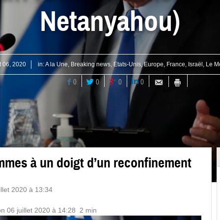
Netanyahou)
et 06, 2020
in:
A la Une
,
Breaking news
,
Etats-Unis
,
Europe
,
France
,
Israël
,
Le M
0
0
0
0
mmes à un doigt d’un reconfinement
illet 2020 à 13:34
on 06 juillet 2020 à 14:28
2 min