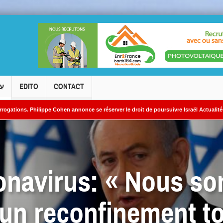
עִ
EDITO
CONTACT
ppe Cohen annonce se réserver le droit de poursuivre Israël Actualités en diffamation
éaires iraniens
ronavirus: « Nous s
’un reconfinement tot