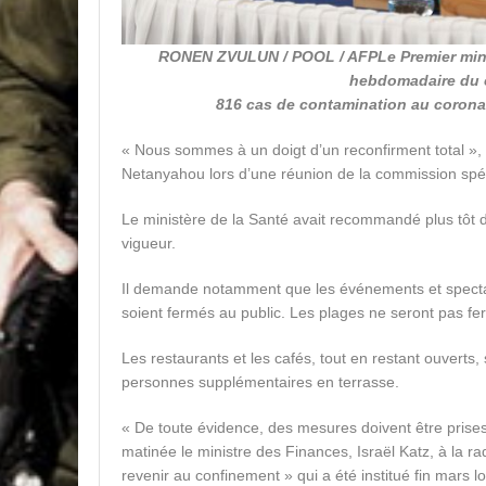
RONEN ZVULUN / POOL / AFP
Le Premier min
hebdomadaire du c
816 cas de contamination au coronav
« Nous sommes à un doigt d’un reconfirment total », 
Netanyahou lors d’une réunion de la commission spéci
Le ministère de la Santé avait recommandé plus tôt 
vigueur.
Il demande notamment que les événements et spectac
soient fermés au public. Les plages ne seront pas fe
Les restaurants et les cafés, tout en restant ouverts,
personnes supplémentaires en terrasse.
« De toute évidence, des mesures doivent être prises 
matinée le ministre des Finances, Israël Katz, à la radio
revenir au confinement » qui a été institué fin mars 