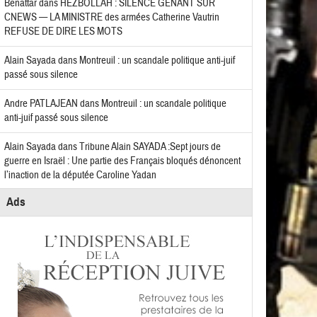
Benattar
dans
HEZBOLLAH : SILENCE GÊNANT SUR
CNEWS — LA MINISTRE des armées Catherine Vautrin
REFUSE DE DIRE LES MOTS
Alain Sayada
dans
Montreuil : un scandale politique anti-juif
passé sous silence
Andre PATLAJEAN
dans
Montreuil : un scandale politique
anti-juif passé sous silence
Alain Sayada
dans
Tribune Alain SAYADA :Sept jours de
guerre en Israël : Une partie des Français bloqués dénoncent
l’inaction de la députée Caroline Yadan
Ads