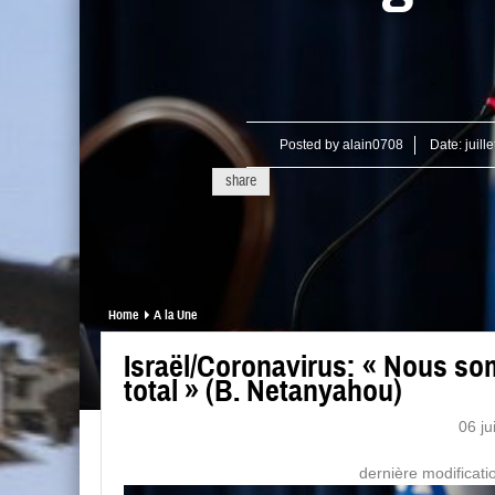
Posted by
alain0708
Date:
juill
share
Home
A la Une
Israël/Coronavirus: « Nous so
total » (B. Netanyahou)
06 ju
dernière modificati