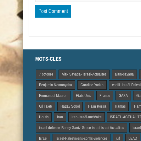
MOTS-CLES
7 octobre
Alai- Sayada- Israel-Actualités
alain-sayada
Benjamin Netnanyahu
Caroline Yadan
conflit-Israël-Pales
Emmanuel Macron
Etats Unis
France
GAZA
Gaz
Gil Taieb
Hagay Sobol
Haim Korsia
Hamas
Hama
Houtis
Iran
Iran-Israël-nucléaire
iSRAEL-ACTUALIT
israel-defense-Benny Gantz-Grece-israel-israel Actualites
Israel
Israël
Israël-Palestiniens-conflit-violences
juif
LEAD