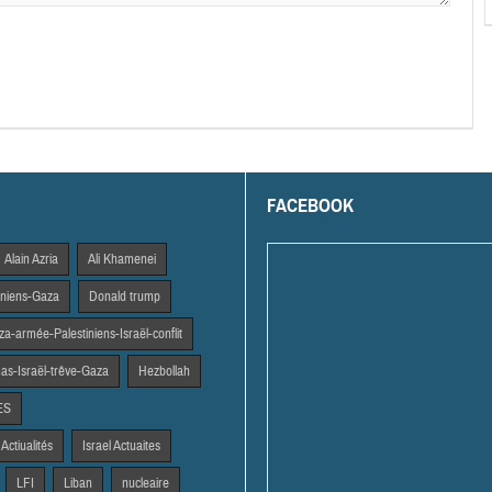
FACEBOOK
Alain Azria
Ali Khamenei
tiniens-Gaza
Donald trump
a-armée-Palestiniens-Israël-conflit
s-Israël-trêve-Gaza
Hezbollah
ES
 Actiualités
Israel Actuaites
LFI
Liban
nucleaire