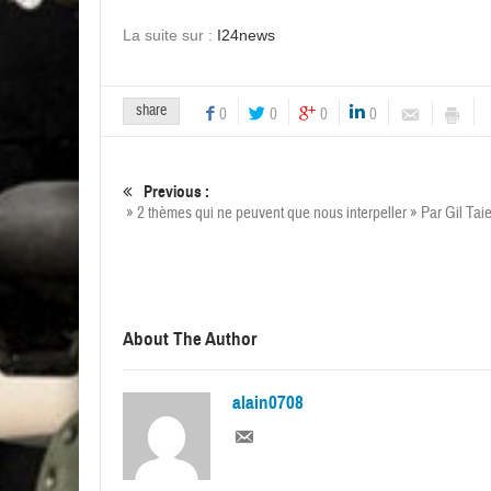
La suite sur :
I24news
share
0
0
0
0
Previous :
» 2 thèmes qui ne peuvent que nous interpeller » Par Gil Tai
About The Author
alain0708