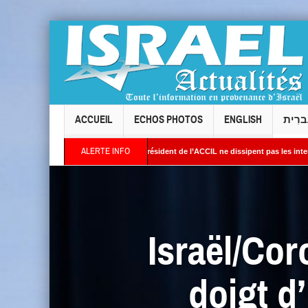
ACCUEIL
ECHOS PHOTOS
ENGLISH
ברִית
ALERTE INFO
lois : les réponses du président de l’ACCIL ne dissipent pas les interrogations. Phili
: Des images satellites révèlent une activité jugée « inquiétante » sur des sites nucl
Israël/Co
doigt d