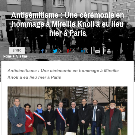
Antisémitisme : Une cérémonie en
hommage à Mireille Knoll a eu lieu
hier à Paris
share
0
0
0
0
Home
A la Une
Antisémitisme : Une cérémonie en hommage à Mireille
Knoll a eu lieu hier à Paris