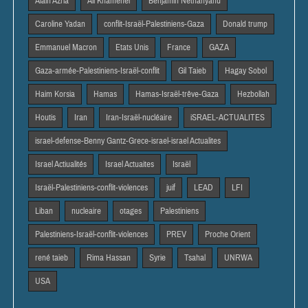
Alain Azria
Ali Khamenei
Benjamin Netnanyahu
Caroline Yadan
conflit-Israël-Palestiniens-Gaza
Donald trump
Emmanuel Macron
Etats Unis
France
GAZA
Gaza-armée-Palestiniens-Israël-conflit
Gil Taieb
Hagay Sobol
Haim Korsia
Hamas
Hamas-Israël-trêve-Gaza
Hezbollah
Houtis
Iran
Iran-Israël-nucléaire
iSRAEL-ACTUALITES
israel-defense-Benny Gantz-Grece-israel-israel Actualites
Israel Actiualités
Israel Actuaites
Israël
Israël-Palestiniens-conflit-violences
juif
LEAD
LFI
Liban
nucleaire
otages
Palestiniens
Palestiniens-Israël-conflit-violences
PREV
Proche Orient
rené taieb
Rima Hassan
Syrie
Tsahal
UNRWA
USA