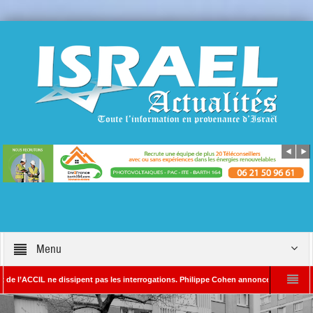
Menu
 ne dissipent pas les interrogations. Philippe Cohen annonce se réserver le droit de p
Rédacteur en chef d’Israël Actualités
L’Iran menace de frapper Tel-Aviv si Do