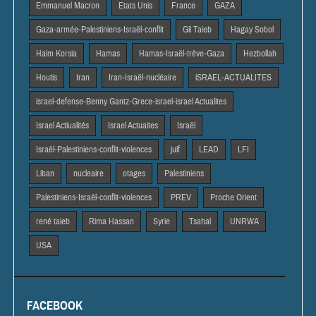
Emmanuel Macron
Etats Unis
France
GAZA
Gaza-armée-Palestiniens-Israël-conflit
Gil Taieb
Hagay Sobol
Haim Korsia
Hamas
Hamas-Israël-trêve-Gaza
Hezbollah
Houtis
Iran
Iran-Israël-nucléaire
iSRAEL-ACTUALITES
israel-defense-Benny Gantz-Grece-israel-israel Actualites
Israel Actiualités
Israel Actuaites
Israël
Israël-Palestiniens-conflit-violences
juif
LEAD
LFI
Liban
nucleaire
otages
Palestiniens
Palestiniens-Israël-conflit-violences
PREV
Proche Orient
rené taieb
Rima Hassan
Syrie
Tsahal
UNRWA
USA
FACEBOOK