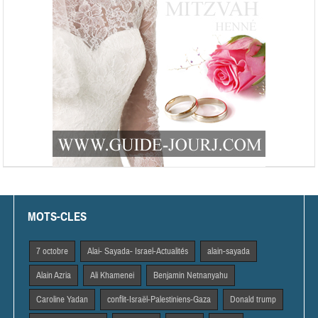
MOTS-CLES
7 octobre
Alai- Sayada- Israel-Actualités
alain-sayada
Alain Azria
Ali Khamenei
Benjamin Netnanyahu
Caroline Yadan
conflit-Israël-Palestiniens-Gaza
Donald trump