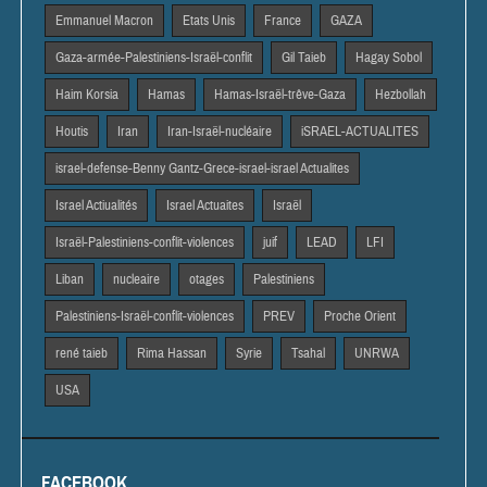
Emmanuel Macron
Etats Unis
France
GAZA
Gaza-armée-Palestiniens-Israël-conflit
Gil Taieb
Hagay Sobol
Haim Korsia
Hamas
Hamas-Israël-trêve-Gaza
Hezbollah
Houtis
Iran
Iran-Israël-nucléaire
iSRAEL-ACTUALITES
israel-defense-Benny Gantz-Grece-israel-israel Actualites
Israel Actiualités
Israel Actuaites
Israël
Israël-Palestiniens-conflit-violences
juif
LEAD
LFI
Liban
nucleaire
otages
Palestiniens
Palestiniens-Israël-conflit-violences
PREV
Proche Orient
rené taieb
Rima Hassan
Syrie
Tsahal
UNRWA
USA
FACEBOOK