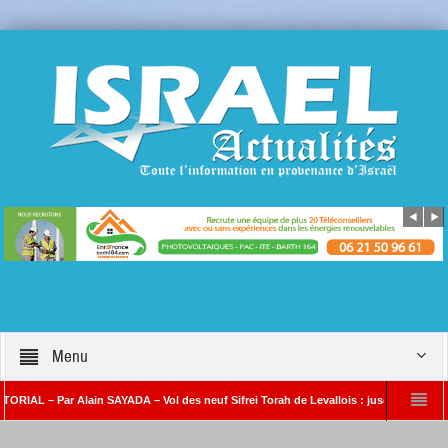
Menu
– Par Alain SAYADA – Vol des neuf Sifrei Torah de Levallois : jusqu’à quand le silenc
n SAYADA
Benjamin Netanyahou à l’Iran : « Si vous nous attaquez, notre ripost