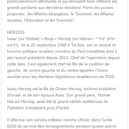
particulièrement alléchante et qui devraient faire réfléchir les
grands perdants aux dernières élections. Parmi les postes
proposés : les Affaires étrangères, le Tourisme, les Affaires
sociales, l’Education et les Sciences”.
HERZOG
.
Isaac (ou Yitzhak) « Bouji » Herzog (en hébreu : יצחק “בוז’י”
הרצוג), né le 22 septembre 1960 à Tel Aviv, est un avocat et
homme politique israélien membre du Parti travailliste dont il
est l’actuel président depuis 2013. Chef de l’opposition depuis
cette date, il est également chef de file de la coalition de
gauche, de centre-gauche et du centre appelée l’Union
sioniste pour les élections législatives israéliennes de 2015.
Isaac Herzog est le fils de Chaim Herzog, sixième président
d’Israël, et de son épouse Aura. Son grand-père, Yitzhak
HaLevi Herzog, avait été le grand-rabbin ashkénaze de
Palestine mandataire puis d’Israël.
Il effectue son service militaire comme officier dans l’unité
8200 du service des renseignements pendant quatre ans et