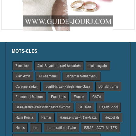
MOTS-CLES
7 octobre
Alai- Sayada- Israel-Actualités
alain-sayada
Alain Azria
Ali Khamenei
Benjamin Netnanyahu
Caroline Yadan
conflit-Israël-Palestiniens-Gaza
Donald trump
Emmanuel Macron
Etats Unis
France
GAZA
Gaza-armée-Palestiniens-Israël-conflit
Gil Taieb
Hagay Sobol
Haim Korsia
Hamas
Hamas-Israël-trêve-Gaza
Hezbollah
Houtis
Iran
Iran-Israël-nucléaire
iSRAEL-ACTUALITES