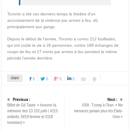
Toronto a été ces derniers temps le théâtre d’un
accroissement de la violence par armes à feu, dû
principalement aux gangs.
Depuis le début de l’année, Toronto a connu 212 fusillades,
qui ont coûté la vie à 26 personnes, contre 188 échanges de
coups de feu et 17 morts par armes à feu pendant la même
période l’année dernière.
share
0
0
0
0
Previous :
Next :
Billet de Gil Taieb » honorer la
USA : Trump à l’Iran: « Ne
mémoire des 13 152 juifs ( 4115
menacez jamais plus les Etats-
enfants, 5919 femme et 3118
Unis »
hommes) »