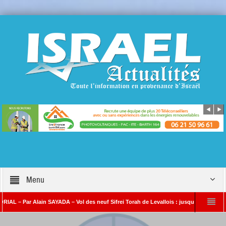
Menu
Par Alain SAYADA – Vol des neuf Sifrei Torah de Levallois : jusqu’à quand le silence 
SAYADA
Benjamin Netanyahou à l’Iran : « Si vous nous attaquez, notre riposte 