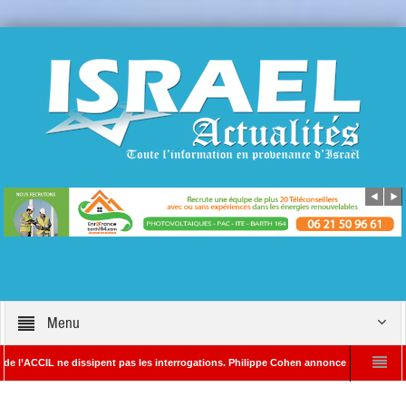
Menu
 ne dissipent pas les interrogations. Philippe Cohen annonce se réserver le droit de p
Rédacteur en chef d’Israël Actualités
L’Iran menace de frapper Tel-Aviv si D