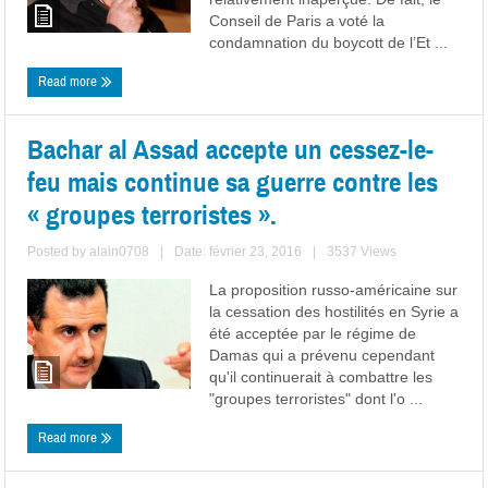
Conseil de Paris a voté la
condamnation du boycott de l’Et ...
Read more
Bachar al Assad accepte un cessez-le-
feu mais continue sa guerre contre les
« groupes terroristes ».
Posted by
alain0708
|
Date: février 23, 2016
|
3537 Views
La proposition russo-américaine sur
la cessation des hostilités en Syrie a
été acceptée par le régime de
Damas qui a prévenu cependant
qu'il continuerait à combattre les
"groupes terroristes" dont l'o ...
Read more