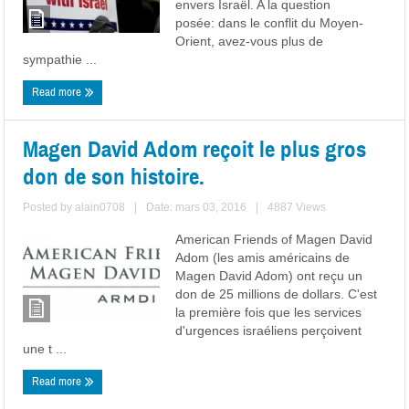
envers Israël. A la question
posée: dans le conflit du Moyen-
Orient, avez-vous plus de
sympathie ...
Read more
Magen David Adom reçoit le plus gros
don de son histoire.
Posted by
alain0708
|
Date: mars 03, 2016
|
4887 Views
American Friends of Magen David
Adom (les amis américains de
Magen David Adom) ont reçu un
don de 25 millions de dollars. C'est
la première fois que les services
d'urgences israéliens perçoivent
une t ...
Read more