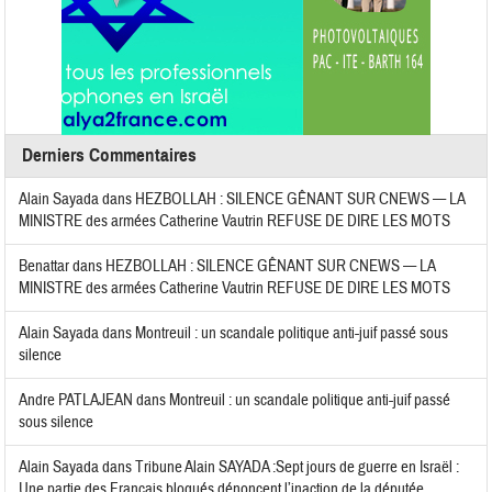
Derniers Commentaires
Alain Sayada
dans
HEZBOLLAH : SILENCE GÊNANT SUR CNEWS — LA
MINISTRE des armées Catherine Vautrin REFUSE DE DIRE LES MOTS
Benattar
dans
HEZBOLLAH : SILENCE GÊNANT SUR CNEWS — LA
MINISTRE des armées Catherine Vautrin REFUSE DE DIRE LES MOTS
Alain Sayada
dans
Montreuil : un scandale politique anti-juif passé sous
silence
Andre PATLAJEAN
dans
Montreuil : un scandale politique anti-juif passé
sous silence
Alain Sayada
dans
Tribune Alain SAYADA :Sept jours de guerre en Israël :
Une partie des Français bloqués dénoncent l’inaction de la députée