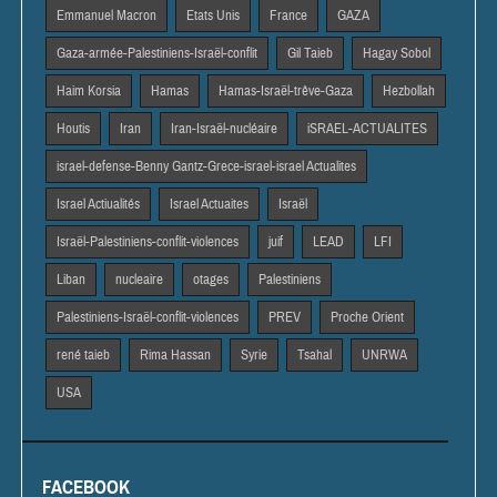
Emmanuel Macron
Etats Unis
France
GAZA
Gaza-armée-Palestiniens-Israël-conflit
Gil Taieb
Hagay Sobol
Haim Korsia
Hamas
Hamas-Israël-trêve-Gaza
Hezbollah
Houtis
Iran
Iran-Israël-nucléaire
iSRAEL-ACTUALITES
israel-defense-Benny Gantz-Grece-israel-israel Actualites
Israel Actiualités
Israel Actuaites
Israël
Israël-Palestiniens-conflit-violences
juif
LEAD
LFI
Liban
nucleaire
otages
Palestiniens
Palestiniens-Israël-conflit-violences
PREV
Proche Orient
rené taieb
Rima Hassan
Syrie
Tsahal
UNRWA
USA
FACEBOOK