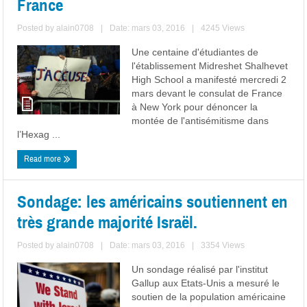
France
Posted by
alain0708
|
Date: mars 03, 2016
|
4245 Views
Une centaine d'étudiantes de
l'établissement Midreshet Shalhevet
High School a manifesté mercredi 2
mars devant le consulat de France
à New York pour dénoncer la
montée de l'antisémitisme dans
l’Hexag ...
Read more
Sondage: les américains soutiennent en
très grande majorité Israël.
Posted by
alain0708
|
Date: mars 03, 2016
|
3354 Views
Un sondage réalisé par l'institut
Gallup aux Etats-Unis a mesuré le
soutien de la population américaine