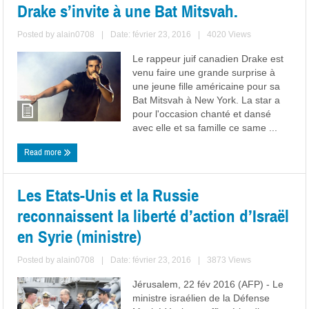
Drake s’invite à une Bat Mitsvah.
Posted by
alain0708
|
Date: février 23, 2016
|
4020 Views
Le rappeur juif canadien Drake est
venu faire une grande surprise à
une jeune fille américaine pour sa
Bat Mitsvah à New York. La star a
pour l'occasion chanté et dansé
avec elle et sa famille ce same ...
Read more
Les Etats-Unis et la Russie
reconnaissent la liberté d’action d’Israël
en Syrie (ministre)
Posted by
alain0708
|
Date: février 23, 2016
|
3873 Views
Jérusalem, 22 fév 2016 (AFP) - Le
ministre israélien de la Défense