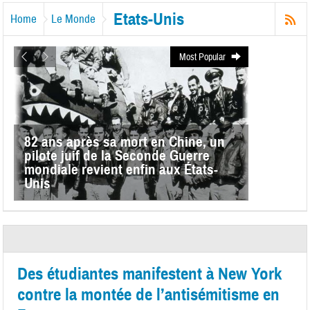
Etats-Unis
Home
Le Monde
Most Popular
82 ans après sa mort en Chine, un
pilote juif de la Seconde Guerre
mondiale revient enfin aux États-
Unis
Des étudiantes manifestent à New York
contre la montée de l’antisémitisme en