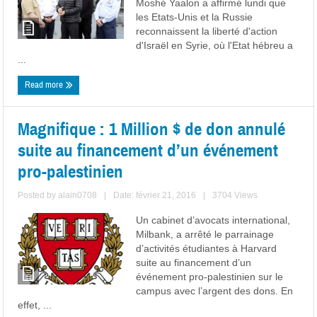
Moshé Yaalon a affirmé lundi que
les Etats-Unis et la Russie
reconnaissent la liberté d'action
d'Israël en Syrie, où l'Etat hébreu a
...
Read more
Magnifique : 1 Million $ de don annulé
suite au financement d’un événement
pro-palestinien
Posted by
alain0708
|
Date: février 21, 2016
|
3704 Views
Un cabinet d’avocats international,
Milbank, a arrêté le parrainage
d’activités étudiantes à Harvard
suite au financement d’un
événement pro-palestinien sur le
campus avec l’argent des dons. En
effet, ...