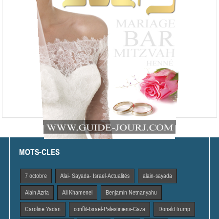
MOTS-CLES
7 octobre
Alai- Sayada- Israel-Actualités
alain-sayada
Alain Azria
Ali Khamenei
Benjamin Netnanyahu
Caroline Yadan
conflit-Israël-Palestiniens-Gaza
Donald trump