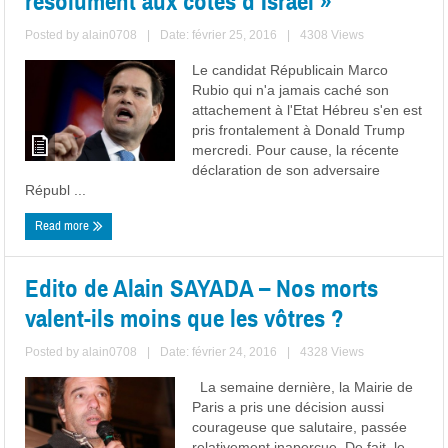
résolument aux côtés d’Israël »
Posted by
alain0708
|
Date: février 25, 2016
|
4308 Views
Le candidat Républicain Marco
Rubio qui n'a jamais caché son
attachement à l'Etat Hébreu s'en est
pris frontalement à Donald Trump
mercredi. Pour cause, la récente
déclaration de son adversaire
Républ ...
Read more
Edito de Alain SAYADA – Nos morts
valent-ils moins que les vôtres ?
Posted by
alain0708
|
Date: février 24, 2016
|
4328 Views
La semaine dernière, la Mairie de
Paris a pris une décision aussi
courageuse que salutaire, passée
relativement inaperçue. De fait, le