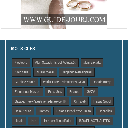
MOTS-CLES
7 octobre
Alai- Sayada- Israel-Actualités
alain-sayada
Alain Azria
Ali Khamenei
Benjamin Netnanyahu
Caroline Yadan
conflit-Israël-Palestiniens-Gaza
Donald trump
Emmanuel Macron
Etats Unis
France
GAZA
Gaza-armée-Palestiniens-Israël-conflit
Gil Taieb
Hagay Sobol
Haim Korsia
Hamas
Hamas-Israël-trêve-Gaza
Hezbollah
Houtis
Iran
Iran-Israël-nucléaire
iSRAEL-ACTUALITES