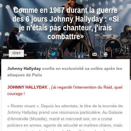
Comme en 1967 durant la guerre
des 6 jours Johnny Hallyday : «Si
je n’étais pas chanteur, j’irais
combattre»
share
0
0
0
0
Home
A la Une
Johnny Hallyday
confie en exclusivité sa colère après les
attaques de Paris
JOHNNY HALLYDAY.
, j’ai regardé l’intervention du Raid, quel
courage !
« Rester vivant ». Depuis les attentats, le titre de la tournée de
Johnny Hallyday prend une résonance particulière. Au Galaxie
d’Amnéville (Moselle), mardi et mercredi soir, on a croisé
policiers en armes, agents de sécurité et maîtres-chiens, mais