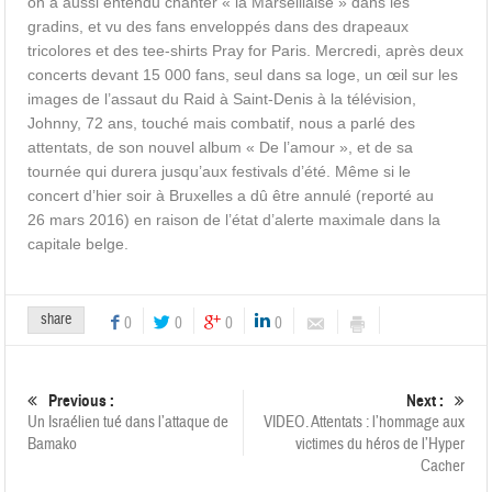
on a aussi entendu chanter « la Marseillaise » dans les
gradins, et vu des fans enveloppés dans des drapeaux
tricolores et des tee-shirts Pray for Paris. Mercredi, après deux
concerts devant 15 000 fans, seul dans sa loge, un œil sur les
images de l’assaut du Raid à Saint-Denis à la télévision,
Johnny, 72 ans, touché mais combatif, nous a parlé des
attentats, de son nouvel album « De l’amour », et de sa
tournée qui durera jusqu’aux festivals d’été. Même si le
concert d’hier soir à Bruxelles a dû être annulé (reporté au
26 mars 2016) en raison de l’état d’alerte maximale dans la
capitale belge.
share
0
0
0
0
Previous :
Next :
Un Israélien tué dans l’attaque de
VIDEO. Attentats : l’hommage aux
Bamako
victimes du héros de l’Hyper
Cacher