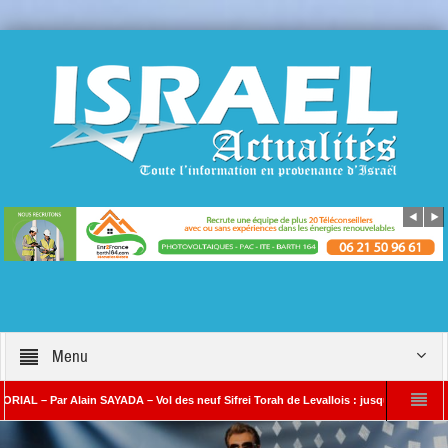
Menu
 Par Alain SAYADA – Vol des neuf Sifrei Torah de Levallois : jusqu’à quand le silence
 SAYADA
Benjamin Netanyahou à l’Iran : « Si vous nous attaquez, notre riposte