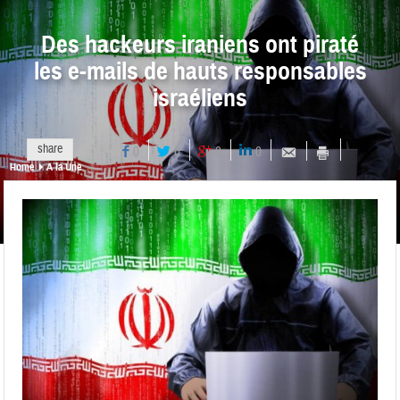
Des hackeurs iraniens ont piraté
les e-mails de hauts responsables
israéliens
share
0
0
0
0
Home
A la Une