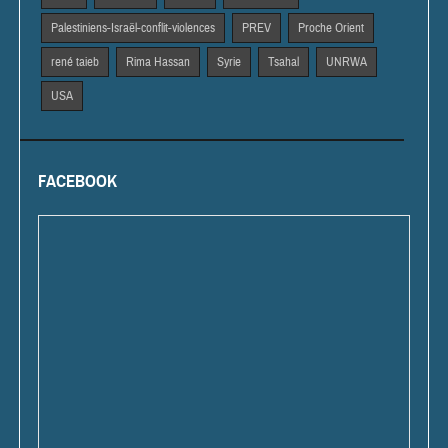
Palestiniens-Israël-conflit-violences
PREV
Proche Orient
rené taieb
Rima Hassan
Syrie
Tsahal
UNRWA
USA
FACEBOOK