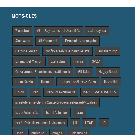
MOTS-CLES
7 octobre
Alai- Sayada- Israel-Actualités
alain-sayada
Alain Azria
Ali Khamenei
Benjamin Netnanyahu
Caroline Yadan
conflit-Israël-Palestiniens-Gaza
Donald trump
Emmanuel Macron
Etats Unis
France
GAZA
Gaza-armée-Palestiniens-Israël-conflit
Gil Taieb
Hagay Sobol
Haim Korsia
Hamas
Hamas-Israël-trêve-Gaza
Hezbollah
Houtis
Iran
Iran-Israël-nucléaire
iSRAEL-ACTUALITES
israel-defense-Benny Gantz-Grece-israel-israel Actualites
Israel Actiualités
Israel Actuaites
Israël
Israël-Palestiniens-conflit-violences
juif
LEAD
LFI
Liban
nucleaire
otages
Palestiniens