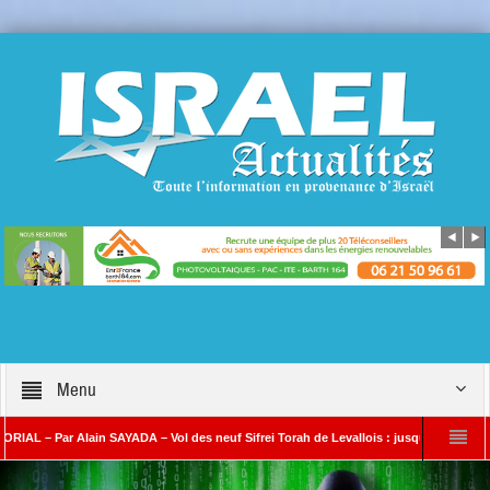
Menu
Par Alain SAYADA – Vol des neuf Sifrei Torah de Levallois : jusqu’à quand le silence 
SAYADA
Benjamin Netanyahou à l’Iran : « Si vous nous attaquez, notre riposte 