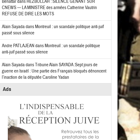
Benattar
dans
HEZBOLLAH : SILENCE GÊNANT SUR
CNEWS — LA MINISTRE des armées Catherine Vautrin
REFUSE DE DIRE LES MOTS
Alain Sayada
dans
Montreuil : un scandale politique anti-juif
passé sous silence
Andre PATLAJEAN
dans
Montreuil : un scandale politique
anti-juif passé sous silence
Alain Sayada
dans
Tribune Alain SAYADA :Sept jours de
guerre en Israël : Une partie des Français bloqués dénoncent
l’inaction de la députée Caroline Yadan
Ads