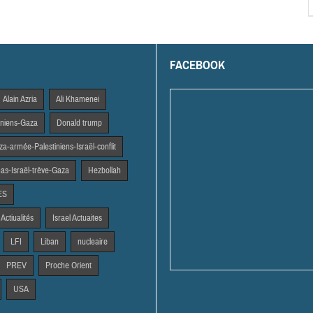
FACEBOOK
Alain Azria
Ali Khamenei
tiniens-Gaza
Donald trump
a-armée-Palestiniens-Israël-conflit
s-Israël-trêve-Gaza
Hezbollah
ES
 Actiualités
Israel Actuaites
LFI
Liban
nucleaire
PREV
Proche Orient
USA