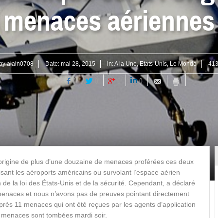
menaces aériennes
 by
alain0708
Date:
mai 28, 2015
in:
A la Une
,
Etats-Unis
,
Le Monde
413
0
0
0
0
 l’origine de plus d’une douzaine de menaces proférées ces deux
lisant les aéroports américains ou survolant l’espace aérien
 de la loi des États-Unis et de la sécurité. Cependant, a déclaré
s menaces et nous n’avons pas de preuves pointant directement
après 11 menaces qui ont été reçues par les agents d’application
es menaces sont tombées mardi soir.