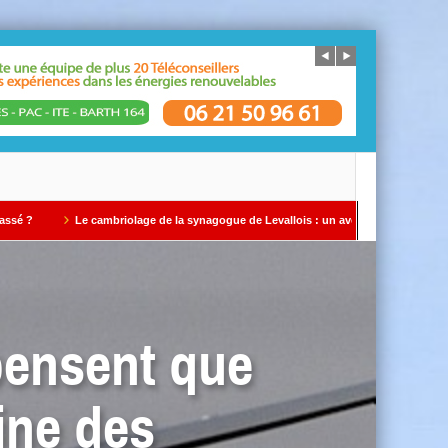
e cambriolage de la synagogue de Levallois : un avertissement qui ne doit pas être i
pensent que
gine des