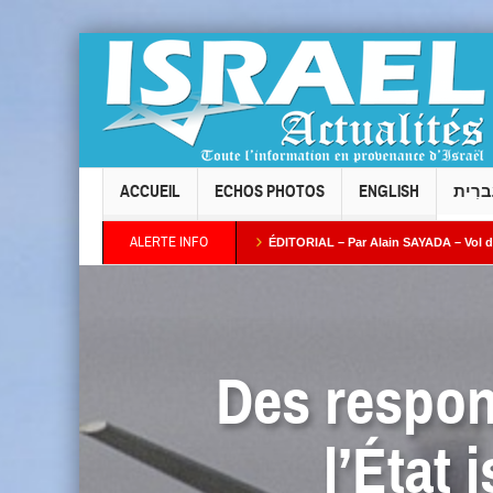
ACCUEIL
ECHOS PHOTOS
ENGLISH
ברִית
ALERTE INFO
 Taïeb par Alain AZRIA
ÉDITORIAL – Par Alain SAYADA – Vol des neuf Sifrei Tor
Des respon
l’État 