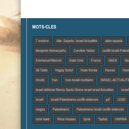
MOTS-CLES
7 octobre
Alai- Sayada- Israel-Actualités
alain-sayada
Benjamin Netnanyahu
Caroline Yadan
conflit-Israël-Pales
Emmanuel Macron
Etats Unis
France
GAZA
Gaz
Gil Taieb
Hagay Sobol
Haim Korsia
Hamas
Hama
Houtis
Iran
Iran-Israël-nucléaire
iSRAEL-ACTUALIT
israel-defense-Benny Gantz-Grece-israel-israel Actualites
Israel
Israël
Israël-Palestiniens-conflit-violences
juif
LEAD
otages
Palestiniens
Palestiniens-Israël-conflit-violences
rené taieb
Rima Hassan
Syrie
Tsahal
UNRWA