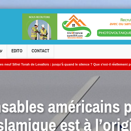
עִ
EDITO
CONTACT
ah de Levallois : jusqu’à quand le silence ? Que s’est-il réellement passé ?
L
sables américains 
islamique est à l’ori