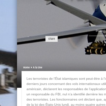
Posted
share
Home
A la Une
Les terroristes de l’État islamiques sont peut-être à
derniers jours concernant des vols internationaux uti
américain, déclarent les responsables de l’application
un responsable du FBI, nul n’a identifié derrière le
des terroristes. Les fonctionnaires ont déclaré que, 
de la loi des États-Unis lundi, au moins quatre autr