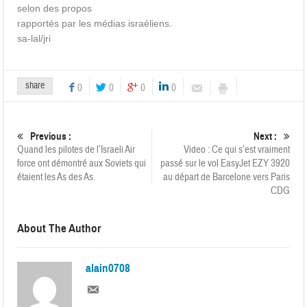
selon des propos
rapportés par les médias israéliens.
sa-lal/jri
share
0
0
0
0
Previous :
Next :
Quand les pilotes de l’Israeli Air
Video : Ce qui s’est vraiment
force ont démontré aux Soviets qui
passé sur le vol EasyJet EZY 3920
étaient les As des As.
au départ de Barcelone vers Paris
CDG
About The Author
alain0708