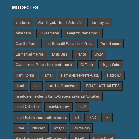
MOTS-CLES
7 octobre
Alai- Sayada- Israel-Actualités
alain-sayada
Alain Azria
Ali Khamenei
Benjamin Netnanyahu
Caroline Yadan
conflit-Israël-Palestiniens-Gaza
Donald trump
Emmanuel Macron
Etats Unis
France
GAZA
Gaza-armée-Palestiniens-Israël-conflit
Gil Taieb
Hagay Sobol
Haim Korsia
Hamas
Hamas-Israël-trêve-Gaza
Hezbollah
Houtis
Iran
Iran-Israël-nucléaire
iSRAEL-ACTUALITES
israel-defense-Benny Gantz-Grece-israel-israel Actualites
Israel Actiualités
Israel Actuaites
Israël
Israël-Palestiniens-conflit-violences
juif
LEAD
LFI
Liban
nucleaire
otages
Palestiniens
Palestiniens-Israël-conflit-violences
PREV
Proche Orient