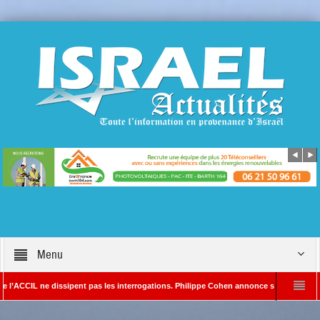
Menu
L ne dissipent pas les interrogations. Philippe Cohen annonce se réserver le droit de
– Rédacteur en chef d’Israël Actualités
L’Iran menace de frapper Tel-Aviv si 