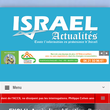
Menu
l’ACCIL ne dissipent pas les interrogations. Philippe Cohen annonce se réserver le dro
YADA – Rédacteur en chef d’Israël Actualités
L’Iran menace de frapper Tel-Av