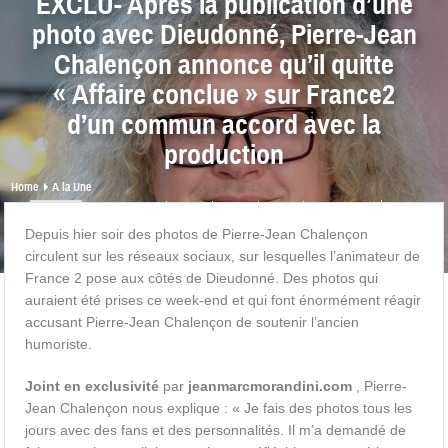
EXCLU- Après la publication d’une
photo avec Dieudonné, Pierre-Jean
Chalençon annonce qu’il quitte
« Affaire conclue » sur France2
d’un commun accord avec la
production
Home
A la Une
share
0
0
0
0
Depuis hier soir des photos de Pierre-Jean Chalençon
circulent sur les réseaux sociaux, sur lesquelles l’animateur de
France 2 pose aux côtés de Dieudonné. Des photos qui
auraient été prises ce week-end et qui font énormément réagir
accusant Pierre-Jean Chalençon de soutenir l’ancien
humoriste.
Joint en exclusivité
par
jeanmarcmorandini.com
, Pierre-
Jean Chalençon nous explique : « Je fais des photos tous les
jours avec des fans et des personnalités. Il m’a demandé de