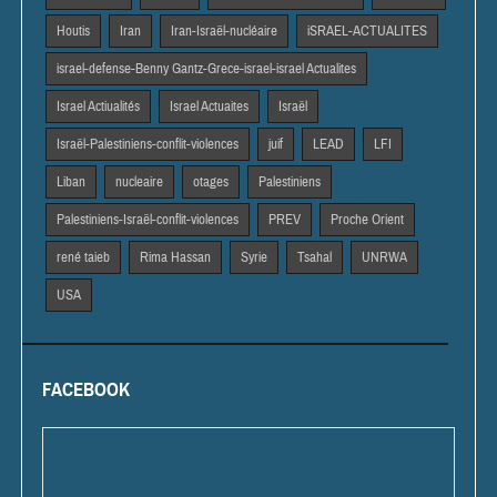
Houtis
Iran
Iran-Israël-nucléaire
iSRAEL-ACTUALITES
israel-defense-Benny Gantz-Grece-israel-israel Actualites
Israel Actiualités
Israel Actuaites
Israël
Israël-Palestiniens-conflit-violences
juif
LEAD
LFI
Liban
nucleaire
otages
Palestiniens
Palestiniens-Israël-conflit-violences
PREV
Proche Orient
rené taieb
Rima Hassan
Syrie
Tsahal
UNRWA
USA
FACEBOOK