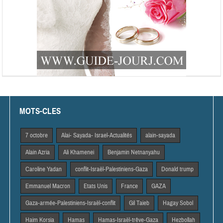
MOTS-CLES
7 octobre
Alai- Sayada- Israel-Actualités
alain-sayada
Alain Azria
Ali Khamenei
Benjamin Netnanyahu
Caroline Yadan
conflit-Israël-Palestiniens-Gaza
Donald trump
Emmanuel Macron
Etats Unis
France
GAZA
Gaza-armée-Palestiniens-Israël-conflit
Gil Taieb
Hagay Sobol
Haim Korsia
Hamas
Hamas-Israël-trêve-Gaza
Hezbollah