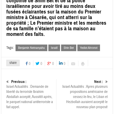
conjointe de Shim Bet et de la police
israélienne pour avoir tiré au moins deux
fusées éclairantes sur la maison du Premier
ministre à Césarée, qui ont atterri sur la
propriété ; Le Premier ministre et les membres
de sa famille n’étaient pas à la maison au
moment des faits
.
Tags:
Benjamin Netnanyahu
Israël
Shin Bet
Yediot Ahronot
share
0
0
0
0
Previous :
Next :
Israel Actualités : Demande de
Israel Actualités : Apres plusieurs
liberté du terroriste Ibrahim
propositions américaine de
Abdallah accepté, Aussitôt après,
cessez-le-feu, le Liban et
le parquet national antiterroriste a
Hezbollah auraient accepté le
fait appel.
nouveau plan proposé