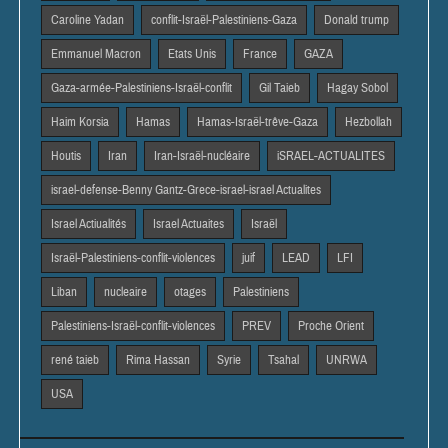
Caroline Yadan
conflit-Israël-Palestiniens-Gaza
Donald trump
Emmanuel Macron
Etats Unis
France
GAZA
Gaza-armée-Palestiniens-Israël-conflit
Gil Taieb
Hagay Sobol
Haim Korsia
Hamas
Hamas-Israël-trêve-Gaza
Hezbollah
Houtis
Iran
Iran-Israël-nucléaire
iSRAEL-ACTUALITES
israel-defense-Benny Gantz-Grece-israel-israel Actualites
Israel Actiualités
Israel Actuaites
Israël
Israël-Palestiniens-conflit-violences
juif
LEAD
LFI
Liban
nucleaire
otages
Palestiniens
Palestiniens-Israël-conflit-violences
PREV
Proche Orient
rené taieb
Rima Hassan
Syrie
Tsahal
UNRWA
USA