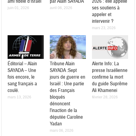
ami fidèle d’Israël
par Alain SAYADA
2026 : elle appelle
ses soutiens à
juin 01, 2026
avril 06, 2026
appeler et
intervenir ?
mars 23, 2026
Éditorial – Alain
Tribune Alain
Alerte Info: La
SAYADA – Une
SAYADA :Sept
presse Israélienne
fois encore, le
jours de guerre en
confirme la mort
sang français a
Israël : Une partie
du guide Suprême
coulé.
des Français
Ali Khamenei
bloqués
mars 13, 2026
février 28, 2026
dénoncent
l’inaction de la
députée Caroline
Yadan
mars 06, 2026