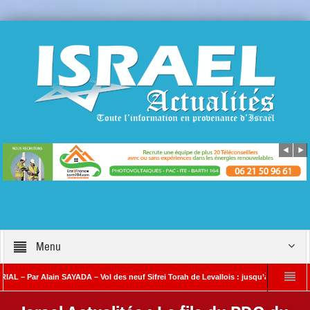
Menu
Alain SAYADA – Vol des neuf Sifrei Torah de Levallois : jusqu’à quand le silence ? Qu
DA
Benjamin Netanyahou à l’Iran : « Si vous nous attaquez, notre riposte sera