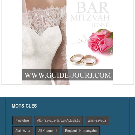
MOTS-CLES
7 octobre
Alai- Sayada- Israel-Actualités
alain-sayada
Alain Azria
Ali Khamenei
Benjamin Netnanyahu