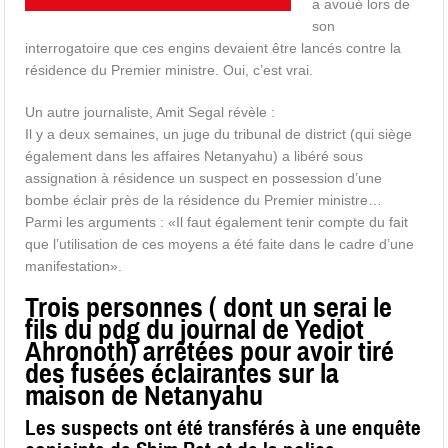
a avoué lors de
son
interrogatoire que ces engins devaient être lancés contre la
résidence du Premier ministre. Oui, c’est vrai.
Un autre journaliste, Amit Segal révèle :
Il y a deux semaines, un juge du tribunal de district (qui siège
également dans les affaires Netanyahu) a libéré sous
assignation à résidence un suspect en possession d’une
bombe éclair près de la résidence du Premier ministre…
Parmi les arguments : «Il faut également tenir compte du fait
que l’utilisation de ces moyens a été faite dans le cadre d’une
manifestation».
Trois personnes ( dont un serai le
fils du pdg du journal de Yediot
Ahronoth) arrêtées pour avoir tiré
des fusées éclairantes sur la
maison de Netanyahu
Les suspects ont été transférés à une enquête