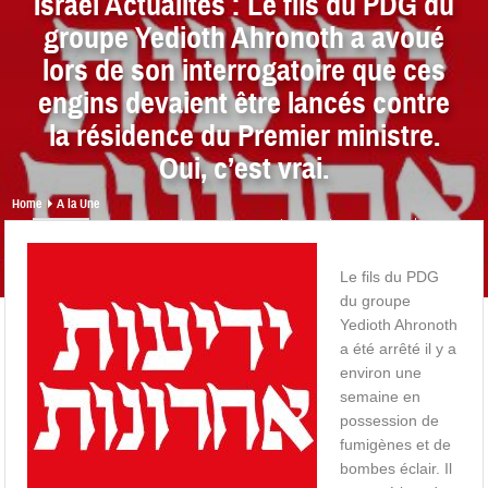
Israel Actualités : Le fils du PDG du
groupe Yedioth Ahronoth a avoué
lors de son interrogatoire que ces
engins devaient être lancés contre
la résidence du Premier ministre.
Oui, c’est vrai.
Home
A la Une
share
0
0
0
0
Le fils du PDG
du groupe
Yedioth Ahronoth
a été arrêté il y a
environ une
semaine en
possession de
fumigènes et de
bombes éclair. Il