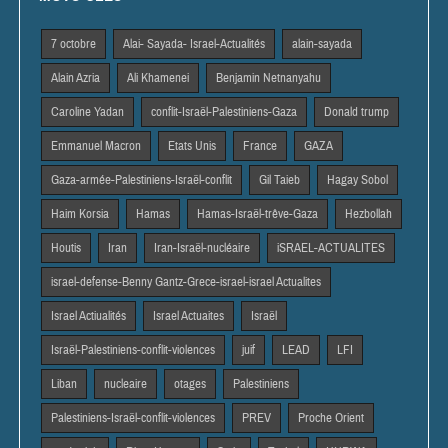
7 octobre
Alai- Sayada- Israel-Actualités
alain-sayada
Alain Azria
Ali Khamenei
Benjamin Netnanyahu
Caroline Yadan
conflit-Israël-Palestiniens-Gaza
Donald trump
Emmanuel Macron
Etats Unis
France
GAZA
Gaza-armée-Palestiniens-Israël-conflit
Gil Taieb
Hagay Sobol
Haim Korsia
Hamas
Hamas-Israël-trêve-Gaza
Hezbollah
Houtis
Iran
Iran-Israël-nucléaire
iSRAEL-ACTUALITES
israel-defense-Benny Gantz-Grece-israel-israel Actualites
Israel Actiualités
Israel Actuaites
Israël
Israël-Palestiniens-conflit-violences
juif
LEAD
LFI
Liban
nucleaire
otages
Palestiniens
Palestiniens-Israël-conflit-violences
PREV
Proche Orient