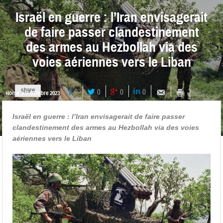
Israël en guerre : l’Iran envisagerait
de faire passer clandestinement
des armes au Hezbollah via des
voies aériennes vers le Liban
share
0
0
0
0
Home
7 Octobre 2023
Israël en guerre : l’Iran envisagerait de faire passer
clandestinement des armes au Hezbollah via des voies
aériennes vers le Liban