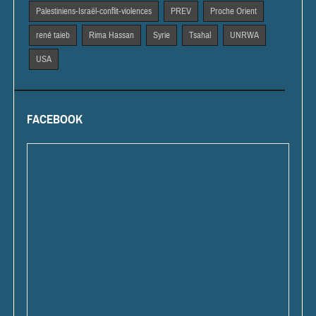
Palestiniens-Israël-conflit-violences
PREV
Proche Orient
rené taieb
Rima Hassan
Syrie
Tsahal
UNRWA
USA
FACEBOOK