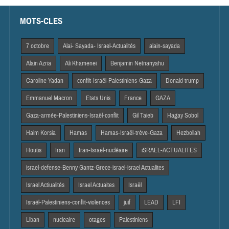
MOTS-CLES
7 octobre
Alai- Sayada- Israel-Actualités
alain-sayada
Alain Azria
Ali Khamenei
Benjamin Netnanyahu
Caroline Yadan
conflit-Israël-Palestiniens-Gaza
Donald trump
Emmanuel Macron
Etats Unis
France
GAZA
Gaza-armée-Palestiniens-Israël-conflit
Gil Taieb
Hagay Sobol
Haim Korsia
Hamas
Hamas-Israël-trêve-Gaza
Hezbollah
Houtis
Iran
Iran-Israël-nucléaire
iSRAEL-ACTUALITES
israel-defense-Benny Gantz-Grece-israel-israel Actualites
Israel Actiualités
Israel Actuaites
Israël
Israël-Palestiniens-conflit-violences
juif
LEAD
LFI
Liban
nucleaire
otages
Palestiniens