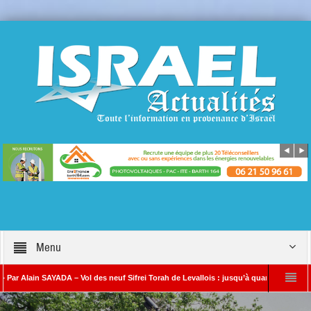
Menu
n SAYADA – Vol des neuf Sifrei Torah de Levallois : jusqu’à quand le silence ? Que s’
Benjamin Netanyahou à l’Iran : « Si vous nous attaquez, notre riposte sera bea