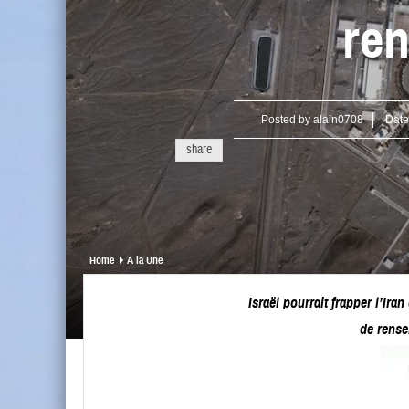
re
Posted by
alain0708
Date
share
Home
A la Une
Israël pourrait frapper l’Ira
de rense