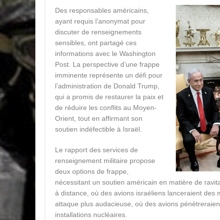
Des responsables américains,
ayant requis l’anonymat pour
discuter de renseignements
sensibles, ont partagé ces
informations avec le Washington
Post. La perspective d’une frappe
imminente représente un défi pour
l’administration de Donald Trump,
qui a promis de restaurer la paix et
de réduire les conflits au Moyen-
Orient, tout en affirmant son
soutien indéfectible à Israël.
Le rapport des services de
renseignement militaire propose
deux options de frappe,
nécessitant un soutien américain en matière de ravita
à distance, où des avions israéliens lanceraient des m
attaque plus audacieuse, où des avions pénétreraient
installations nucléaires.