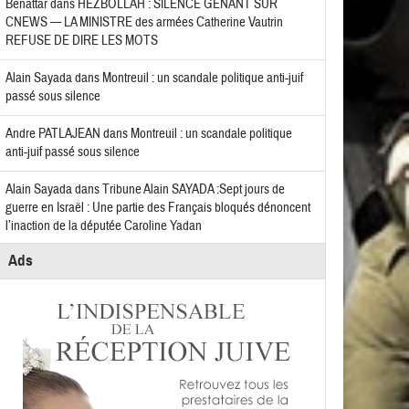
Benattar
dans
HEZBOLLAH : SILENCE GÊNANT SUR
CNEWS — LA MINISTRE des armées Catherine Vautrin
REFUSE DE DIRE LES MOTS
Alain Sayada
dans
Montreuil : un scandale politique anti-juif
passé sous silence
Andre PATLAJEAN
dans
Montreuil : un scandale politique
anti-juif passé sous silence
Alain Sayada
dans
Tribune Alain SAYADA :Sept jours de
guerre en Israël : Une partie des Français bloqués dénoncent
l’inaction de la députée Caroline Yadan
Ads