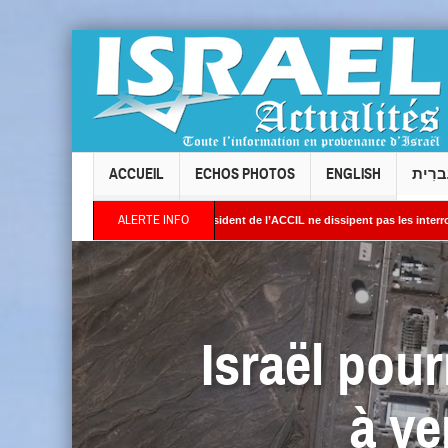
ACCUEIL
ECHOS PHOTOS
ENGLISH
ברִית
ALERTE INFO
s réponses du président de l’ACCIL ne dissipent pas les interrogations. Philippe Cohen
es satellites révèlent une activité jugée « inquiétante » sur des sites nucléaires ira
Israël pour
à ve