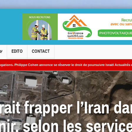
עִ
EDITO
CONTACT
 annonce se réserver le droit de poursuivre Israël Actualités en diffamation.
K
niens
rait frapper l’Iran d
nir, selon les servic