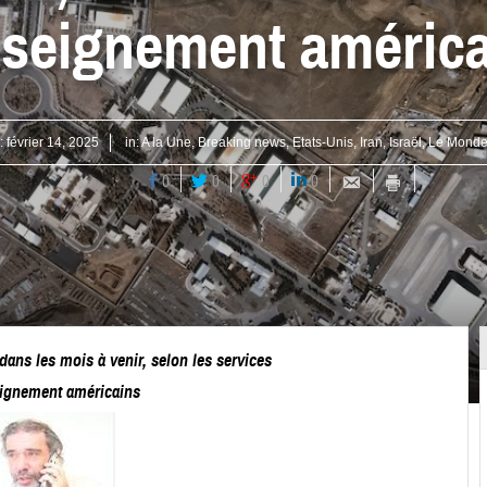
nseignement américa
:
février 14, 2025
in:
A la Une
,
Breaking news
,
Etats-Unis
,
Iran
,
Israël
,
Le Mond
0
0
0
0
n dans les mois à venir, selon les services
ignement américains