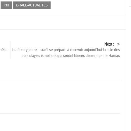
Iran
iSRAEL-ACTUALITES
Next :
raël a
Israël en guerre : Israël se prépare à recevoir aujourd’hui la liste des
trois otages israéliens qui seront libérés demain par le Hamas