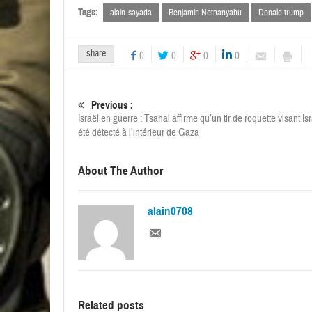
Tags:
alain-sayada
Benjamin Netnanyahu
Donald trump
share
0
0
0
0
Previous :
Israël en guerre : Tsahal affirme qu’un tir de roquette visant Is
été détecté à l’intérieur de Gaza
About The Author
alain0708
Related posts