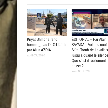
Kiryat Shmona rend
ÉDITORIAL – Par Alain
hommage au Dr Gil Taïeb
SAYADA – Vol des neuf
par Alain AZRIA
Sifrei Torah de Levallois
jusqu’à quand le silenc
août 03, 2026
Que s’est-il réellement
passé ?
août 03, 2026