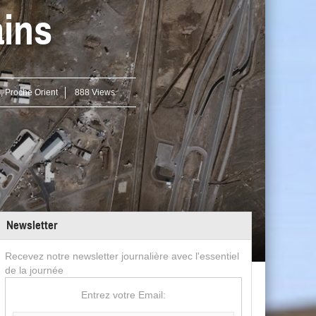
ins
e
,
Proche Orient
888 Views
Newsletter
Recevez notre newsletter journalière avec l'essentiel
de la journée
Entrez votre Email: