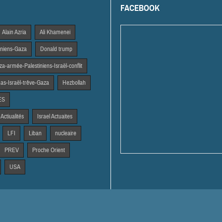
FACEBOOK
Alain Azria
Ali Khamenei
tiniens-Gaza
Donald trump
a-armée-Palestiniens-Israël-conflit
s-Israël-trêve-Gaza
Hezbollah
ES
 Actiualités
Israel Actuaites
LFI
Liban
nucleaire
PREV
Proche Orient
USA