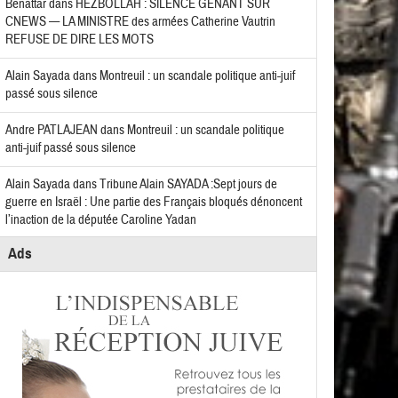
Benattar
dans
HEZBOLLAH : SILENCE GÊNANT SUR
CNEWS — LA MINISTRE des armées Catherine Vautrin
REFUSE DE DIRE LES MOTS
Alain Sayada
dans
Montreuil : un scandale politique anti-juif
passé sous silence
Andre PATLAJEAN
dans
Montreuil : un scandale politique
anti-juif passé sous silence
Alain Sayada
dans
Tribune Alain SAYADA :Sept jours de
guerre en Israël : Une partie des Français bloqués dénoncent
l’inaction de la députée Caroline Yadan
Ads