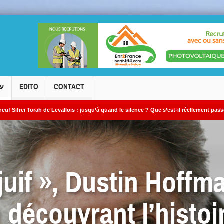
עִ
EDITO
CONTACT
Levallois : jusqu’à quand le silence ? Que s’est-il réellement passé ?
Le camb
 juif », Dustin Hoffm
 découvrant l’histoi