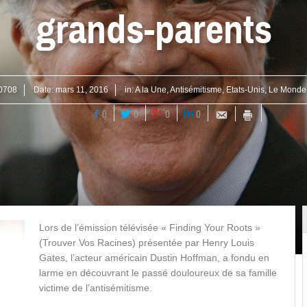
grands-parents
n0708
Date:
mars 11, 2016
in:
A la Une
,
Antisémitisme
,
Etats-Unis
,
Le Monde
0
0
0
0
Lors de l’émission télévisée « Finding Your Roots »
(Trouver Vos Racines) présentée par Henry Louis
Gates, l’acteur américain Dustin Hoffman, a fondu en
larme en découvrant le passé douloureux de sa famille
victime de l’antisémitisme.