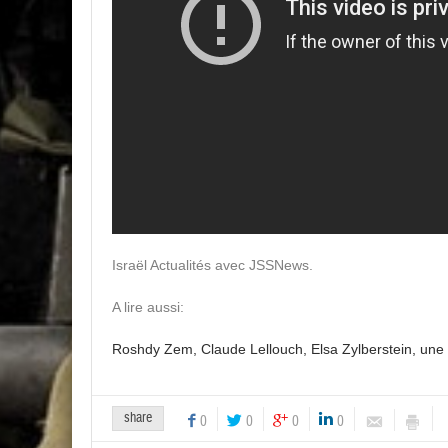
Israël Actualités avec JSSNews.
A lire aussi:
Roshdy Zem, Claude Lellouch, Elsa Zylberstein, une ri
share
0
0
0
0