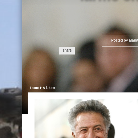
Posted by
alai
share
Home
A la Une