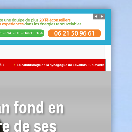
riolage de la synagogue de Levallois : un avertissement qui ne doit pas être ignoré 
an fond en
re de ses