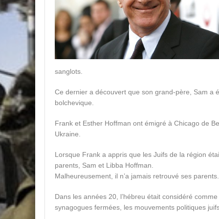
sanglots.
Ce dernier a découvert que son grand-père, Sam a été
bolchevique.
Frank et Esther Hoffman ont émigré à Chicago de Bel
Ukraine.
Lorsque Frank a appris que les Juifs de la région éta
parents, Sam et Libba Hoffman.
Malheureusement, il n’a jamais retrouvé ses parents.
Dans les années 20, l’hébreu était considéré comme la
synagogues fermées, les mouvements politiques juifs 