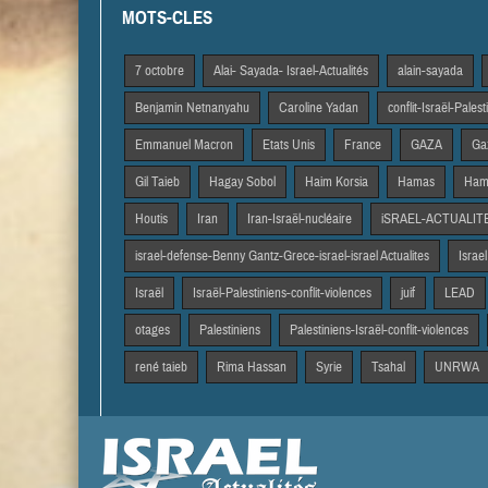
MOTS-CLES
7 octobre
Alai- Sayada- Israel-Actualités
alain-sayada
Benjamin Netnanyahu
Caroline Yadan
conflit-Israël-Pales
Emmanuel Macron
Etats Unis
France
GAZA
Gaz
Gil Taieb
Hagay Sobol
Haim Korsia
Hamas
Hama
Houtis
Iran
Iran-Israël-nucléaire
iSRAEL-ACTUALIT
israel-defense-Benny Gantz-Grece-israel-israel Actualites
Israel
Israël
Israël-Palestiniens-conflit-violences
juif
LEAD
otages
Palestiniens
Palestiniens-Israël-conflit-violences
rené taieb
Rima Hassan
Syrie
Tsahal
UNRWA