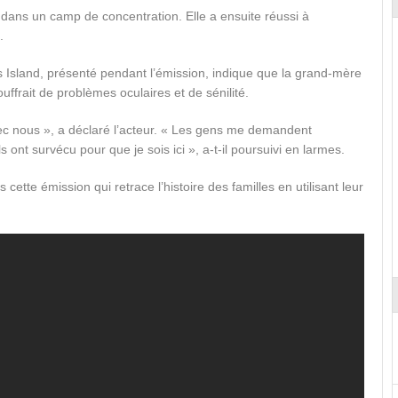
dans un camp de concentration. Elle a ensuite réussi à
.
s Island, présenté pendant l’émission, indique que la grand-mère
uffrait de problèmes oculaires et de sénilité.
avec nous », a déclaré l’acteur. « Les gens me demandent
Ils ont survécu pour que je sois ici », a-t-il poursuivi en larmes.
 cette émission qui retrace l’histoire des familles en utilisant leur