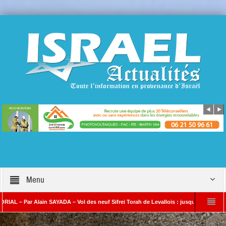
Menu
ar Alain SAYADA – Vol des neuf Sifrei Torah de Levallois : jusqu’à quand le silence ?
AYADA
Benjamin Netanyahou à l’Iran : « Si vous nous attaquez, notre riposte 