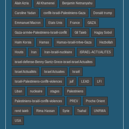
Alain Azria
Ali Khamenei
Benjamin Netnanyahu
Caroline Yadan
conflit-Israël-Palestiniens-Gaza
Donald trump
Emmanuel Macron
Etats Unis
France
GAZA
Gaza-armée-Palestiniens-Israël-conflit
Gil Taieb
Hagay Sobol
Haim Korsia
Hamas
Hamas-Israël-trêve-Gaza
Hezbollah
Houtis
Iran
Iran-Israël-nucléaire
iSRAEL-ACTUALITES
israel-defense-Benny Gantz-Grece-israel-israel Actualites
Israel Actiualités
Israel Actuaites
Israël
Israël-Palestiniens-conflit-violences
juif
LEAD
LFI
Liban
nucleaire
otages
Palestiniens
Palestiniens-Israël-conflit-violences
PREV
Proche Orient
rené taieb
Rima Hassan
Syrie
Tsahal
UNRWA
USA