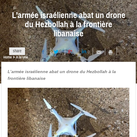
L’armée israélienne abat un drone
du Hezbollah à la frontière
libanaise
share
0
0
0
0
Home
A la Une
L’armée israélienne abat un drone du Hezbollah à la
frontière libanaise