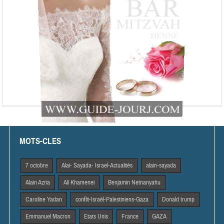
MOTS-CLES
7 octobre
Alai- Sayada- Israel-Actualités
alain-sayada
Alain Azria
Ali Khamenei
Benjamin Netnanyahu
Caroline Yadan
conflit-Israël-Palestiniens-Gaza
Donald trump
Emmanuel Macron
Etats Unis
France
GAZA