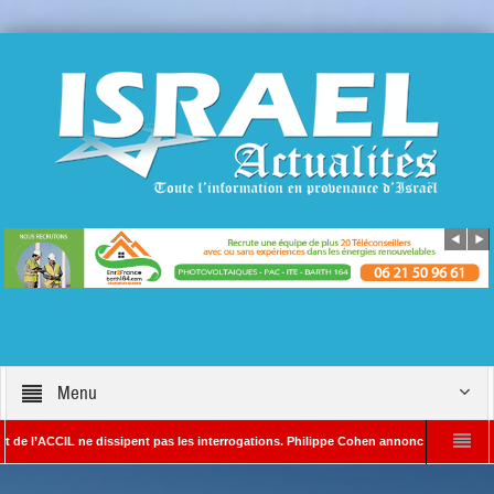
Menu
CIL ne dissipent pas les interrogations. Philippe Cohen annonce se réserver le droit d
 – Rédacteur en chef d’Israël Actualités
L’Iran menace de frapper Tel-Aviv si