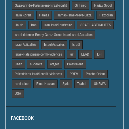
Gaza-armée-Palestiniens-Israël-conflit
Gil Taieb
Hagay Sobol
Haim Korsia
Hamas
Hamas-Israël-trêve-Gaza
Hezbollah
Houtis
Iran
Iran-Israël-nucléaire
iSRAEL-ACTUALITES
israel-defense-Benny Gantz-Grece-israel-israel Actualites
Israel Actiualités
Israel Actuaites
Israël
Israël-Palestiniens-conflit-violences
juif
LEAD
LFI
Liban
nucleaire
otages
Palestiniens
Palestiniens-Israël-conflit-violences
PREV
Proche Orient
rené taieb
Rima Hassan
Syrie
Tsahal
UNRWA
USA
FACEBOOK