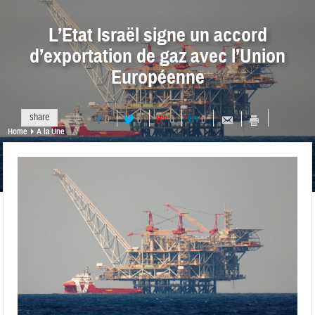
L’Etat Israël signe un accord
d’exportation de gaz avec l’Union
Européenne
share
0
0
0
0
Home
A la Une