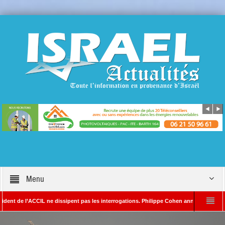
Menu
 l’ACCIL ne dissipent pas les interrogations. Philippe Cohen annonce se réserver le dr
AYADA – Rédacteur en chef d’Israël Actualités
L’Iran menace de frapper Tel-A