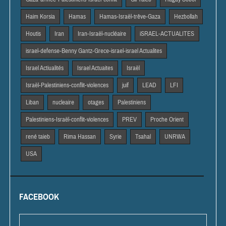
Haim Korsia
Hamas
Hamas-Israël-trêve-Gaza
Hezbollah
Houtis
Iran
Iran-Israël-nucléaire
iSRAEL-ACTUALITES
israel-defense-Benny Gantz-Grece-israel-israel Actualites
Israel Actiualités
Israel Actuaites
Israël
Israël-Palestiniens-conflit-violences
juif
LEAD
LFI
Liban
nucleaire
otages
Palestiniens
Palestiniens-Israël-conflit-violences
PREV
Proche Orient
rené taieb
Rima Hassan
Syrie
Tsahal
UNRWA
USA
FACEBOOK