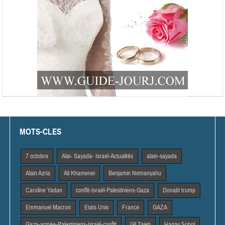
MOTS-CLES
7 octobre
Alai- Sayada- Israel-Actualités
alain-sayada
Alain Azria
Ali Khamenei
Benjamin Netnanyahu
Caroline Yadan
conflit-Israël-Palestiniens-Gaza
Donald trump
Emmanuel Macron
Etats Unis
France
GAZA
Gaza-armée-Palestiniens-Israël-conflit
Gil Taieb
Hagay Sobol