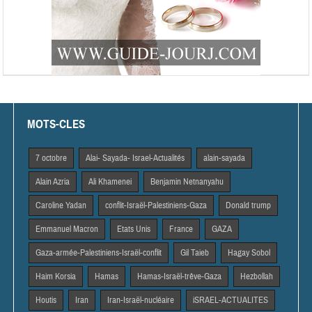
MOTS-CLES
7 octobre
Alai- Sayada- Israel-Actualités
alain-sayada
Alain Azria
Ali Khamenei
Benjamin Netnanyahu
Caroline Yadan
conflit-Israël-Palestiniens-Gaza
Donald trump
Emmanuel Macron
Etats Unis
France
GAZA
Gaza-armée-Palestiniens-Israël-conflit
Gil Taieb
Hagay Sobol
Haim Korsia
Hamas
Hamas-Israël-trêve-Gaza
Hezbollah
Houtis
Iran
Iran-Israël-nucléaire
iSRAEL-ACTUALITES