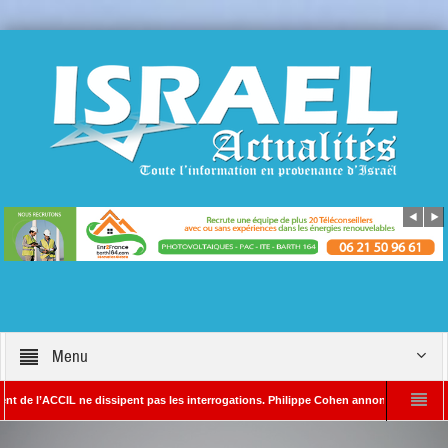
Menu
ACCIL ne dissipent pas les interrogations. Philippe Cohen annonce se réserver le droi
DA – Rédacteur en chef d’Israël Actualités
L’Iran menace de frapper Tel-Aviv