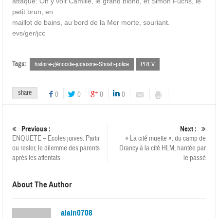
attaque: On y voit Camille, le grand blond, et Simon Fuchs, le
petit brun, en
maillot de bains, au bord de la Mer morte, souriant.
evs/ger/jcc
Tags:
histoire-génocide-judaïsme-Shoah-police
PREV
share
0
0
0
0
Previous :
Next :
ENQUETE – Ecoles juives: Partir
« La cité muette »: du camp de
ou rester, le dilemme des parents
Drancy à la cité HLM, hantée par
après les attentats
le passé
About The Author
alain0708