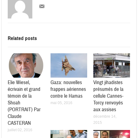
Related posts
Elie Wiesel,
Gaza: nouvelles
Vingt jihadistes
écrivain et grand
frappes aériennes
présumés de la
témoin de la
contre le Hamas
cellule Cannes-
Shoah
Torcy renvoyés
mai 05, 2016
(PORTRAIT) Par
aux assises
Claude
décembre 14,
CASTERAN
2015
juillet 02, 2016