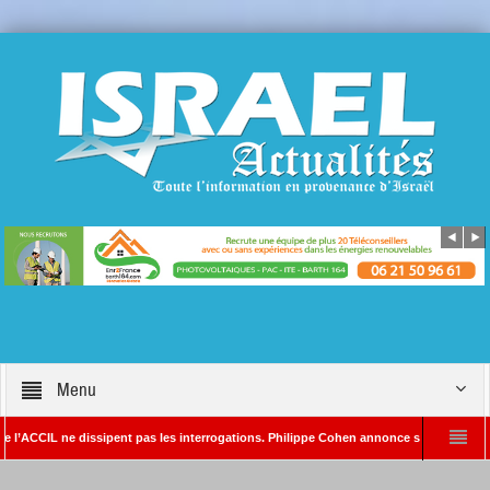
Menu
 ne dissipent pas les interrogations. Philippe Cohen annonce se réserver le droit de p
Rédacteur en chef d’Israël Actualités
L’Iran menace de frapper Tel-Aviv si Do