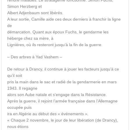
rendre malades. Le stratagème fonctionne: Simon Fuchs,
Simon Herzberg et
Albert Adjenbaum sont libérés.
A leur sortie, Camille aide ces deux derniers à franchir la ligne
de
démarcation. Quant aux époux Fuchs, le gendarme les
héberge chez sa mère, à
Lignières, où ils resteront jusqu’à la fin de la guerre.
– Des arbres à Yad Vashem –
De retour à Drancy, il continue à jouer les facteurs jusqu’à ce
qu’il soit
pris la main dans le sac et radié de la gendarmerie en mars
1943. Il regagne
alors son Aube natale et s’engage dans la Résistance.
Après la guerre, il rejoint l’armée française dans l’Allemagne
occupée puis
ira en Algérie au début des « événements ».
« Chaque 2 novembre, le jour de leur libération (de Drancy),
nous étions