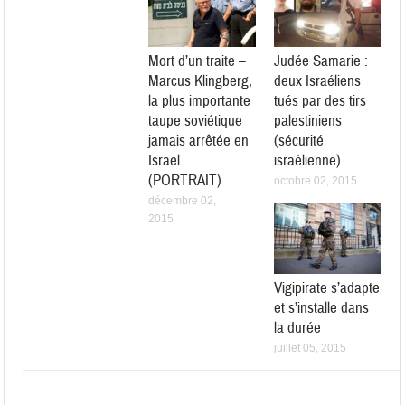
Mort d’un traite –
Judée Samarie :
Marcus Klingberg,
deux Israéliens
la plus importante
tués par des tirs
taupe soviétique
palestiniens
jamais arrêtée en
(sécurité
Israël
israélienne)
(PORTRAIT)
octobre 02, 2015
décembre 02,
2015
Vigipirate s’adapte
et s’installe dans
la durée
juillet 05, 2015