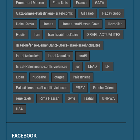
Emmanuel Macron
Etats Unis
France
GAZA
Gaza-armée-Palestiniens-Israël-conflit
Gil Taieb
Hagay Sobol
Haim Korsia
Hamas
Hamas-Israël-trêve-Gaza
Hezbollah
Houtis
Iran
Iran-Israël-nucléaire
iSRAEL-ACTUALITES
israel-defense-Benny Gantz-Grece-israel-israel Actualites
Israel Actiualités
Israel Actuaites
Israël
Israël-Palestiniens-conflit-violences
juif
LEAD
LFI
Liban
nucleaire
otages
Palestiniens
Palestiniens-Israël-conflit-violences
PREV
Proche Orient
rené taieb
Rima Hassan
Syrie
Tsahal
UNRWA
USA
FACEBOOK