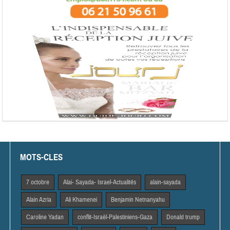
MOTS-CLES
7 octobre
Alai- Sayada- Israel-Actualités
alain-sayada
Alain Azria
Ali Khamenei
Benjamin Netnanyahu
Caroline Yadan
conflit-Israël-Palestiniens-Gaza
Donald trump