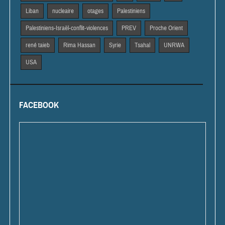
Liban
nucleaire
otages
Palestiniens
Palestiniens-Israël-conflit-violences
PREV
Proche Orient
rené taieb
Rima Hassan
Syrie
Tsahal
UNRWA
USA
FACEBOOK