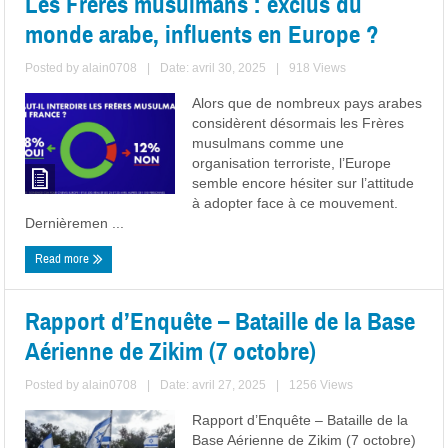
Les Frères musulmans : exclus du
monde arabe, influents en Europe ?
Posted by
alain0708
|
Date: avril 30, 2025
|
918 Views
Alors que de nombreux pays arabes
considèrent désormais les Frères
musulmans comme une
organisation terroriste, l’Europe
semble encore hésiter sur l’attitude
à adopter face à ce mouvement.
Dernièremen ...
Read more
Rapport d’Enquête – Bataille de la Base
Aérienne de Zikim (7 octobre)
Posted by
alain0708
|
Date: avril 27, 2025
|
1256 Views
Rapport d’Enquête – Bataille de la
Base Aérienne de Zikim (7 octobre)