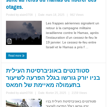
otages.
Posted by
alain0708
|
Date: mars 18, 2025
|
982 Views
Les frappes aériennes signalent un
retour à la campagne militaire
israélienne contre le Hamas, après
l’instauration d’un cessez-le-feu le
19 janvier. Le cessez-le-feu entre
Israël et le Hamas a pris f ...
Read more
סטודנטים באוניברסיטת העילית
בניו יורק גורשו בגלל הפרעה לשיעור
בתעמולה מאיימת של חמאס
Posted by
alain0708
|
Date: février 25, 2025
|
2159 Views
סטודנטים באוניברסיטת העילית בניו
יורק גורשו בגלל הפרעה לשיעור