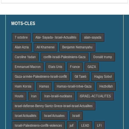
MOTS-CLES
7 octobre
Alai- Sayada- Israel-Actualités
alain-sayada
Alain Azria
Ali Khamenei
Benjamin Netnanyahu
Caroline Yadan
conflit-Israël-Palestiniens-Gaza
Donald trump
Emmanuel Macron
Etats Unis
France
GAZA
Gaza-armée-Palestiniens-Israël-conflit
Gil Taieb
Hagay Sobol
Haim Korsia
Hamas
Hamas-Israël-trêve-Gaza
Hezbollah
Houtis
Iran
Iran-Israël-nucléaire
iSRAEL-ACTUALITES
israel-defense-Benny Gantz-Grece-israel-israel Actualites
Israel Actiualités
Israel Actuaites
Israël
Israël-Palestiniens-conflit-violences
juif
LEAD
LFI