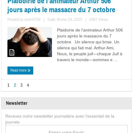
Plaidoirie de l’animateur Arthur 506
jours après le massacre du 7 octobre
Posted by
alain0708
|
Date: février 24, 2025
|
1987 Views
Plaidoirie de l'animateur Arthur 506
jours après le massacre du 7
octobre Un silence qui brise. Un
silence qui fait mal. Arthur Ami,
Nous, le peuple juif—chaque Juif à
travers le monde—sommes e ...
Read more
1
2
3
4
Newsletter
Recevez notre newsletter journalière avec l'essentiel de la
journée
Entrez votre Email: