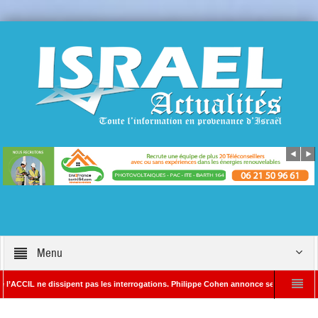
Menu
ne dissipent pas les interrogations. Philippe Cohen annonce se réserver le droit de po
édacteur en chef d’Israël Actualités
L’Iran menace de frapper Tel-Aviv si Do