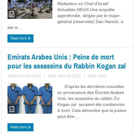
Rédacteur en Chef d'Israël
Actualités 08h24 Une enquête
approfondie, dirigée par le major-
général (réserviste) Dan Harosh, a
été m ...
Read more
Emirats Arabes Unis : Peine de mort
pour les assassins du Rabbin Kogan zal
Posted by
alain0708
|
Date: mars 29, 2025
|
1469 Views
D'après les dernières nouvelles
en provenance des Émirats Arabes
Unis, les assassins du rabbin Zvi
Kogan zal auraient été condamnés
à mort. Cela démontre que la justice
peut être ...
Read more