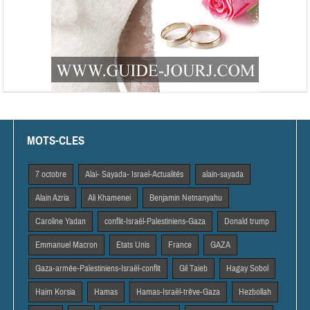
MOTS-CLES
7 octobre
Alai- Sayada- Israel-Actualités
alain-sayada
Alain Azria
Ali Khamenei
Benjamin Netnanyahu
Caroline Yadan
conflit-Israël-Palestiniens-Gaza
Donald trump
Emmanuel Macron
Etats Unis
France
GAZA
Gaza-armée-Palestiniens-Israël-conflit
Gil Taieb
Hagay Sobol
Haim Korsia
Hamas
Hamas-Israël-trêve-Gaza
Hezbollah