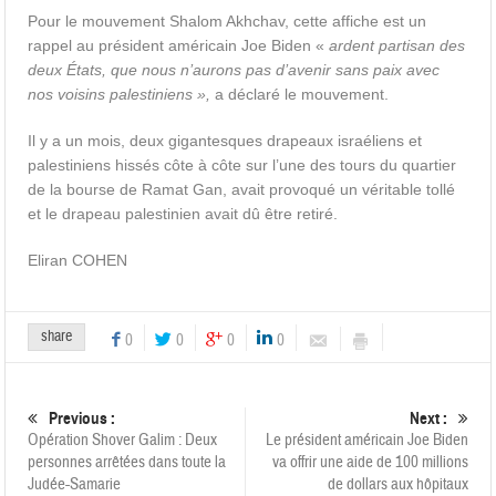
Pour le mouvement Shalom Akhchav, cette affiche est un
rappel au président américain Joe Biden «
ardent partisan des
deux États, que nous n’aurons pas d’avenir sans paix avec
nos voisins palestiniens »,
a déclaré le mouvement.
Il y a un mois, deux gigantesques drapeaux israéliens et
palestiniens hissés côte à côte sur l’une des tours du quartier
de la bourse de Ramat Gan, avait provoqué un véritable tollé
et le drapeau palestinien avait dû être retiré.
Eliran COHEN
share
0
0
0
0
Previous :
Next :
Opération Shover Galim : Deux
Le président américain Joe Biden
personnes arrêtées dans toute la
va offrir une aide de 100 millions
Judée-Samarie
de dollars aux hôpitaux