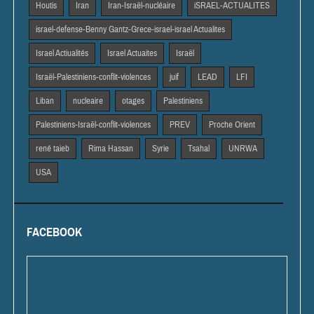
Houtis
Iran
Iran-Israël-nucléaire
iSRAEL-ACTUALITES
israel-defense-Benny Gantz-Grece-israel-israel Actualites
Israel Actiualités
Israel Actuaites
Israël
Israël-Palestiniens-conflit-violences
juif
LEAD
LFI
Liban
nucleaire
otages
Palestiniens
Palestiniens-Israël-conflit-violences
PREV
Proche Orient
rené taieb
Rima Hassan
Syrie
Tsahal
UNRWA
USA
FACEBOOK