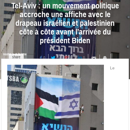
Tel-Aviv : un mouvement politique
accroche une affiche avec le
drapeau israélien et palestinien
côte à côte avant l’arrivée du
président Biden
Home
A la Une
share
0
0
0
0
Le