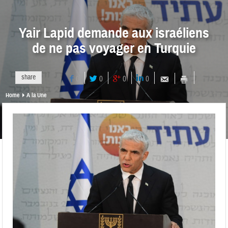
Yair Lapid demande aux israéliens
de ne pas voyager en Turquie
share
0
0
0
0
Home
A la Une