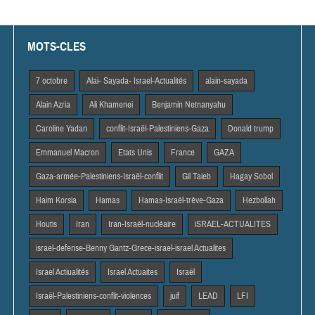
MOTS-CLES
7 octobre
Alai- Sayada- Israel-Actualités
alain-sayada
Alain Azria
Ali Khamenei
Benjamin Netnanyahu
Caroline Yadan
conflit-Israël-Palestiniens-Gaza
Donald trump
Emmanuel Macron
Etats Unis
France
GAZA
Gaza-armée-Palestiniens-Israël-conflit
Gil Taieb
Hagay Sobol
Haim Korsia
Hamas
Hamas-Israël-trêve-Gaza
Hezbollah
Houtis
Iran
Iran-Israël-nucléaire
iSRAEL-ACTUALITES
israel-defense-Benny Gantz-Grece-israel-israel Actualites
Israel Actiualités
Israel Actuaites
Israël
Israël-Palestiniens-conflit-violences
juif
LEAD
LFI