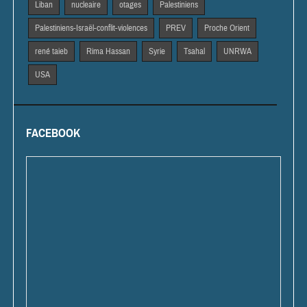
Liban
nucleaire
otages
Palestiniens
Palestiniens-Israël-conflit-violences
PREV
Proche Orient
rené taieb
Rima Hassan
Syrie
Tsahal
UNRWA
USA
FACEBOOK