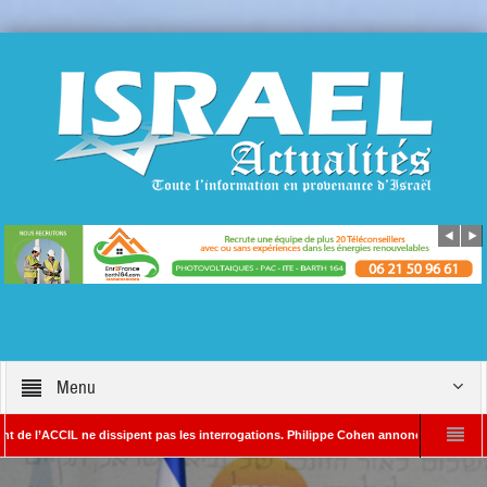
Menu
CCIL ne dissipent pas les interrogations. Philippe Cohen annonce se réserver le droit
A – Rédacteur en chef d’Israël Actualités
L’Iran menace de frapper Tel-Aviv 