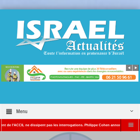
Menu
’ACCIL ne dissipent pas les interrogations. Philippe Cohen annonce se réserver le droi
ADA – Rédacteur en chef d’Israël Actualités
L’Iran menace de frapper Tel-Avi