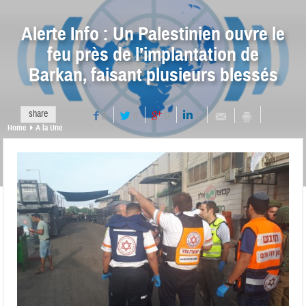
Alerte Info : Un Palestinien ouvre le
feu près de l’implantation de
Barkan, faisant plusieurs blessés
share
0
0
0
0
Home
A la Une