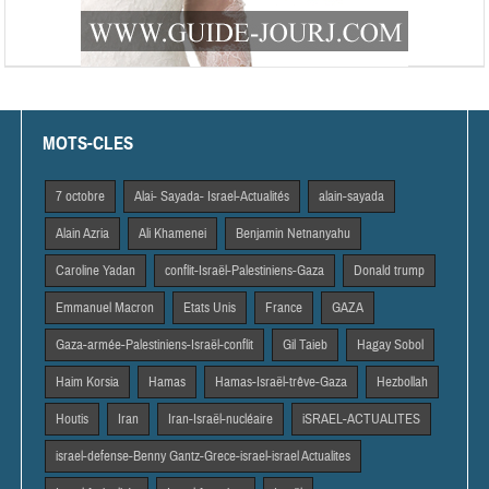
MOTS-CLES
7 octobre
Alai- Sayada- Israel-Actualités
alain-sayada
Alain Azria
Ali Khamenei
Benjamin Netnanyahu
Caroline Yadan
conflit-Israël-Palestiniens-Gaza
Donald trump
Emmanuel Macron
Etats Unis
France
GAZA
Gaza-armée-Palestiniens-Israël-conflit
Gil Taieb
Hagay Sobol
Haim Korsia
Hamas
Hamas-Israël-trêve-Gaza
Hezbollah
Houtis
Iran
Iran-Israël-nucléaire
iSRAEL-ACTUALITES
israel-defense-Benny Gantz-Grece-israel-israel Actualites