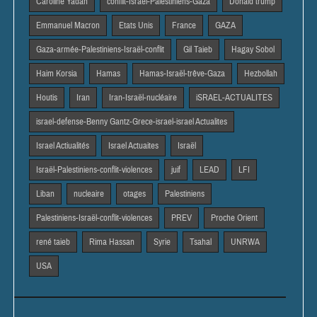
Caroline Yadan
conflit-Israël-Palestiniens-Gaza
Donald trump
Emmanuel Macron
Etats Unis
France
GAZA
Gaza-armée-Palestiniens-Israël-conflit
Gil Taieb
Hagay Sobol
Haim Korsia
Hamas
Hamas-Israël-trêve-Gaza
Hezbollah
Houtis
Iran
Iran-Israël-nucléaire
iSRAEL-ACTUALITES
israel-defense-Benny Gantz-Grece-israel-israel Actualites
Israel Actiualités
Israel Actuaites
Israël
Israël-Palestiniens-conflit-violences
juif
LEAD
LFI
Liban
nucleaire
otages
Palestiniens
Palestiniens-Israël-conflit-violences
PREV
Proche Orient
rené taieb
Rima Hassan
Syrie
Tsahal
UNRWA
USA