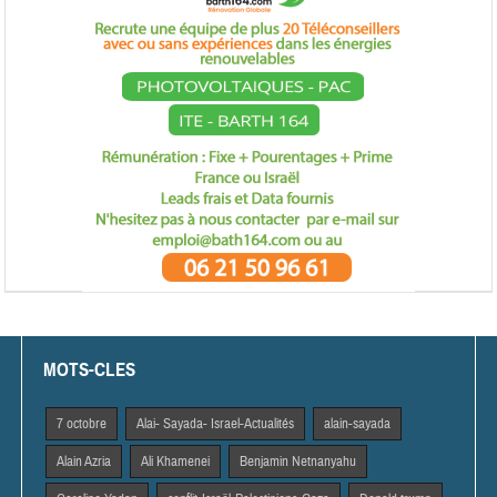
MOTS-CLES
7 octobre
Alai- Sayada- Israel-Actualités
alain-sayada
Alain Azria
Ali Khamenei
Benjamin Netnanyahu