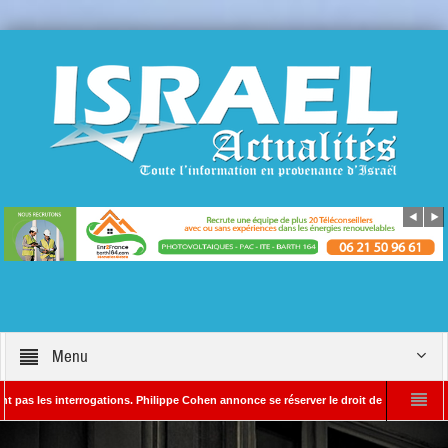
Menu
s interrogations. Philippe Cohen annonce se réserver le droit de poursuivre Israël Act
’Israël Actualités
L’Iran menace de frapper Tel-Aviv si Donald Trump élargit 