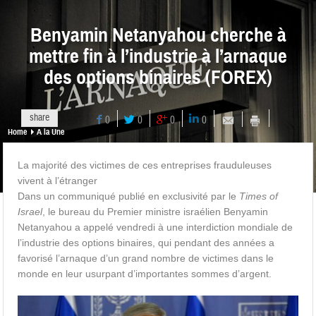
Benyamin Netanyahou cherche à
mettre fin à l’industrie à l’arnaque
des options binaires (FOREX)
share
0
0
0
0
Home
A la Une
La majorité des victimes de ces entreprises frauduleuses
vivent à l’étranger
Dans un communiqué publié en exclusivité par le
Times of
Israel
, le bureau du Premier ministre israélien Benyamin
Netanyahou a appelé vendredi à une interdiction mondiale de
l’industrie des options binaires, qui pendant des années a
favorisé l’arnaque d’un grand nombre de victimes dans le
monde en leur usurpant d’importantes sommes d’argent.