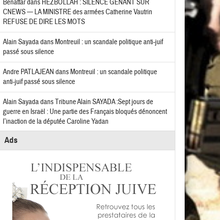
Benattar
dans
HEZBOLLAH : SILENCE GÊNANT SUR
CNEWS — LA MINISTRE des armées Catherine Vautrin
REFUSE DE DIRE LES MOTS
Alain Sayada
dans
Montreuil : un scandale politique anti-juif
passé sous silence
Andre PATLAJEAN
dans
Montreuil : un scandale politique
anti-juif passé sous silence
Alain Sayada
dans
Tribune Alain SAYADA :Sept jours de
guerre en Israël : Une partie des Français bloqués dénoncent
l’inaction de la députée Caroline Yadan
Ads