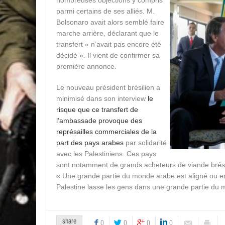
nombreuses objections y compris
parmi certains de ses alliés. M.
Bolsonaro avait alors semblé faire
marche arrière, déclarant que le
transfert « n’avait pas encore été
décidé ». Il vient de confirmer sa
première annonce.
Le nouveau président brésilien a
minimisé dans son interview
le
risque que ce transfert de
l’ambassade provoque des
représailles commerciales de la
part des pays arabes
par solidarité
avec les Palestiniens. Ces pays
sont notamment de grands acheteurs de viande brési
« Une grande partie du monde arabe est aligné ou en t
Palestine lasse les gens dans une grande partie du
share
0
0
0
0