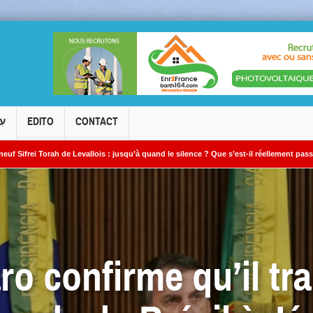
עִ
EDITO
CONTACT
evallois : jusqu’à quand le silence ? Que s’est-il réellement passé ?
Le cambr
o confirme qu’il tr