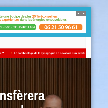
iolage de la synagogue de Levallois : un avertissement qui ne doit pas être ignoré P
ansfèrera