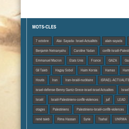
MOTS-CLES
7 octobre
Alai- Sayada- Israel-Actualités
alain-sayada
Benjamin Netnanyahu
Caroline Yadan
conflit-Israël-Pales
Emmanuel Macron
Etats Unis
France
GAZA
Gaz
Gil Taieb
Hagay Sobol
Haim Korsia
Hamas
Hama
Houtis
Iran
Iran-Israël-nucléaire
iSRAEL-ACTUALIT
israel-defense-Benny Gantz-Grece-israel-israel Actualites
Israel
Israël
Israël-Palestiniens-conflit-violences
juif
LEAD
otages
Palestiniens
Palestiniens-Israël-conflit-violences
rené taieb
Rima Hassan
Syrie
Tsahal
UNRWA