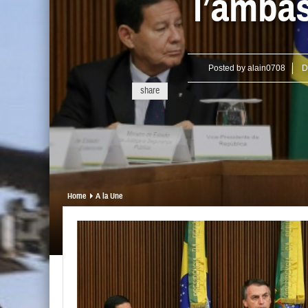
l’ambas
Posted by
alain0708
D
share
Home
A la Une