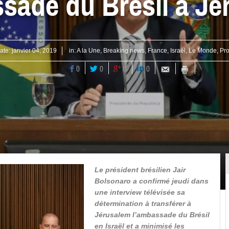
sade du Brésil à J
ate:
janvier 04, 2019
in:
A la Une
,
Breaking news
,
France
,
Israël
,
Le Monde
,
Pro
0
0
0
0
Le président brésilien Jair
Bolsonaro a confirmé jeudi dans
une interview télévisée sa
détermination à transférer à
Jérusalem l’ambassade du Brésil
en Israël et a minimisé les