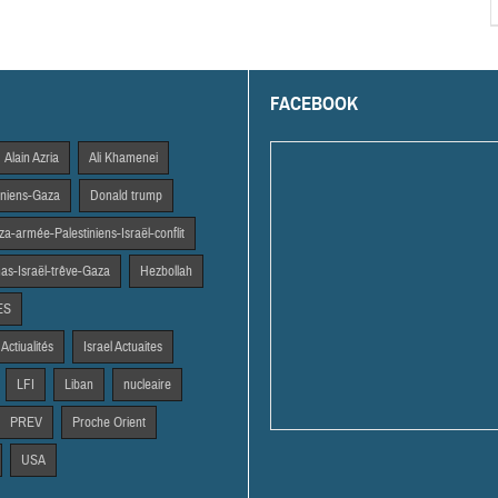
FACEBOOK
Alain Azria
Ali Khamenei
tiniens-Gaza
Donald trump
a-armée-Palestiniens-Israël-conflit
s-Israël-trêve-Gaza
Hezbollah
ES
 Actiualités
Israel Actuaites
LFI
Liban
nucleaire
PREV
Proche Orient
USA