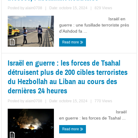
Posted by
alain0708
|
Date: octobre 15, 2024
|
829 Views
Israël en
guerre : une fusillade terroriste près
d'Ashdod fa ...
Read more
Israël en guerre : les forces de Tsahal
détruisent plus de 200 cibles terroristes
du Hezbollah au Liban au cours des
dernières 24 heures
Posted by
alain0708
|
Date: octobre 15, 2024
|
770 Views
Israël
en guerre : les forces de Tsahal ...
Read more