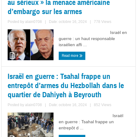
au sérieux » la menace américaine
d’embargo sur les armes
Posted by
alain0708
|
Date: octobre 16, 2024
|
778 Views
Israël en
guerre : un haut responsable
israélien affi ...
Read more
Israël en guerre : Tsahal frappe un
entrepôt d’armes du Hezbollah dans le
quartier de Dahiyeh à Beyrouth
Posted by
alain0708
|
Date: octobre 16, 2024
|
852 Views
Israël
en guerre : Tsahal frappe un
entrepôt d ...