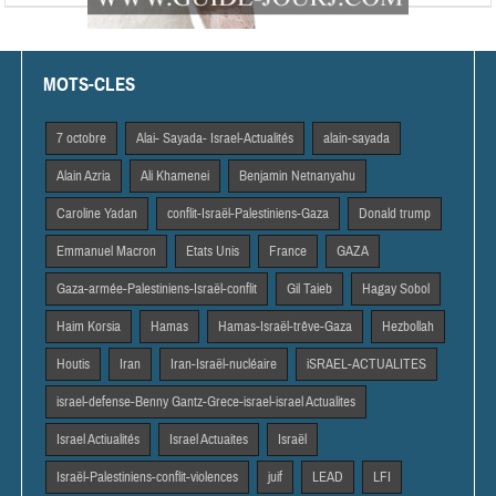
MOTS-CLES
7 octobre
Alai- Sayada- Israel-Actualités
alain-sayada
Alain Azria
Ali Khamenei
Benjamin Netnanyahu
Caroline Yadan
conflit-Israël-Palestiniens-Gaza
Donald trump
Emmanuel Macron
Etats Unis
France
GAZA
Gaza-armée-Palestiniens-Israël-conflit
Gil Taieb
Hagay Sobol
Haim Korsia
Hamas
Hamas-Israël-trêve-Gaza
Hezbollah
Houtis
Iran
Iran-Israël-nucléaire
iSRAEL-ACTUALITES
israel-defense-Benny Gantz-Grece-israel-israel Actualites
Israel Actiualités
Israel Actuaites
Israël
Israël-Palestiniens-conflit-violences
juif
LEAD
LFI