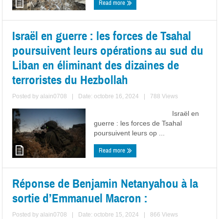
Read more
Israël en guerre : les forces de Tsahal
poursuivent leurs opérations au sud du
Liban en éliminant des dizaines de
terroristes du Hezbollah
Posted by
alain0708
|
Date: octobre 16, 2024
|
788 Views
Israël en
guerre : les forces de Tsahal
poursuivent leurs op ...
Read more
Réponse de Benjamin Netanyahou à la
sortie d’Emmanuel Macron :
Posted by
alain0708
|
Date: octobre 15, 2024
|
866 Views