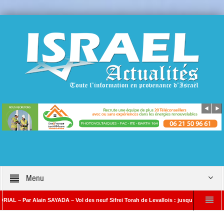
Menu
 Alain SAYADA – Vol des neuf Sifrei Torah de Levallois : jusqu’à quand le silence ? Q
ADA
Benjamin Netanyahou à l’Iran : « Si vous nous attaquez, notre riposte ser