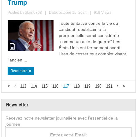
Trump
Posted by
alain0708
|
Date: octobre 15, 2024
|
919 Views
Toute tentative contre la vie du
candidat républicain à la
présidentielle serait considérée
"comme un acte de guerre" Les
États-Unis ont fermement averti
l'Iran de cesser tout complot visant
l'ancien ...
Read more
«
‹
113
114
115
116
117
118
119
120
121
›
»
Newsletter
Recevez notre newsletter journalière avec l'essentiel de la
journée
Entrez votre Email: