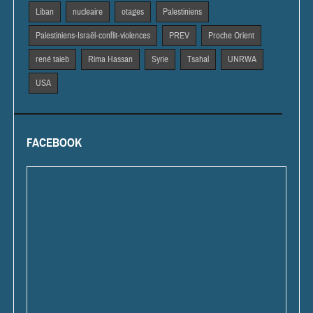
Liban
nucleaire
otages
Palestiniens
Palestiniens-Israël-conflit-violences
PREV
Proche Orient
rené taieb
Rima Hassan
Syrie
Tsahal
UNRWA
USA
FACEBOOK