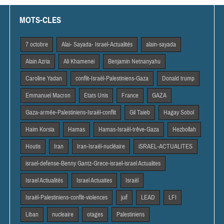
MOTS-CLES
7 octobre
Alai- Sayada- Israel-Actualités
alain-sayada
Alain Azria
Ali Khamenei
Benjamin Netnanyahu
Caroline Yadan
conflit-Israël-Palestiniens-Gaza
Donald trump
Emmanuel Macron
Etats Unis
France
GAZA
Gaza-armée-Palestiniens-Israël-conflit
Gil Taieb
Hagay Sobol
Haim Korsia
Hamas
Hamas-Israël-trêve-Gaza
Hezbollah
Houtis
Iran
Iran-Israël-nucléaire
iSRAEL-ACTUALITES
israel-defense-Benny Gantz-Grece-israel-israel Actualites
Israel Actiualités
Israel Actuaites
Israël
Israël-Palestiniens-conflit-violences
juif
LEAD
LFI
Liban
nucleaire
otages
Palestiniens