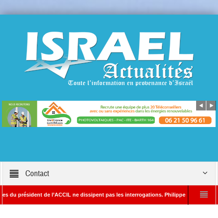
Contact
u président de l’ACCIL ne dissipent pas les interrogations. Philippe Cohen annonce se 
t Par Alain SAYADA – Rédacteur en chef d’Israël Actualités
L’Iran menace de