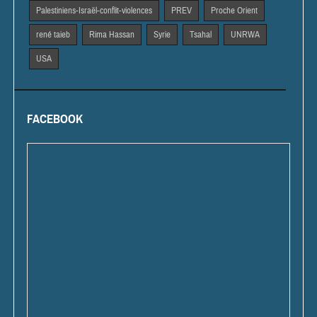
Palestiniens-Israël-conflit-violences
PREV
Proche Orient
rené taieb
Rima Hassan
Syrie
Tsahal
UNRWA
USA
FACEBOOK