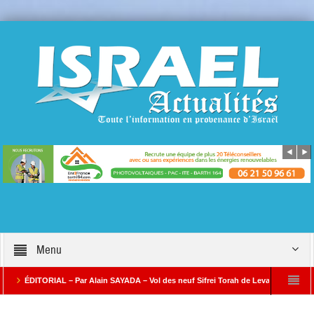
Menu
ÉDITORIAL – Par Alain SAYADA – Vol des neuf Sifrei Torah de Levallois : jusqu’à quan
ne Par Alain SAYADA
Benjamin Netanyahou à l’Iran : « Si vous nous attaquez, n