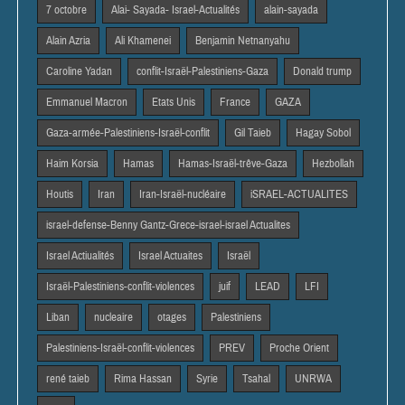
7 octobre
Alai- Sayada- Israel-Actualités
alain-sayada
Alain Azria
Ali Khamenei
Benjamin Netnanyahu
Caroline Yadan
conflit-Israël-Palestiniens-Gaza
Donald trump
Emmanuel Macron
Etats Unis
France
GAZA
Gaza-armée-Palestiniens-Israël-conflit
Gil Taieb
Hagay Sobol
Haim Korsia
Hamas
Hamas-Israël-trêve-Gaza
Hezbollah
Houtis
Iran
Iran-Israël-nucléaire
iSRAEL-ACTUALITES
israel-defense-Benny Gantz-Grece-israel-israel Actualites
Israel Actiualités
Israel Actuaites
Israël
Israël-Palestiniens-conflit-violences
juif
LEAD
LFI
Liban
nucleaire
otages
Palestiniens
Palestiniens-Israël-conflit-violences
PREV
Proche Orient
rené taieb
Rima Hassan
Syrie
Tsahal
UNRWA