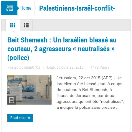
Palestiniens-Israël-conflit-
Home
violences
Beit Shemesh : Un Israélien blessé au
couteau, 2 agresseurs « neutralisés »
(police)
Posted by
alain0708
|
Date: octobre 22, 2015
|
4478 Views
Jérusalem, 22 oct 2015 (AFP) - Un
Israélien a été blessé jeudi à coups
de couteau à Bet Shemesh, à
l'ouest de Jérusalem, par deux
agresseurs qui ont été "neutralisés",
a indiqué la police sans précise ...
Read more