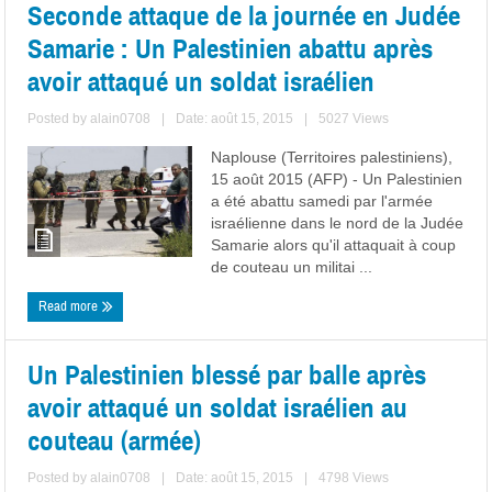
Seconde attaque de la journée en Judée
Samarie : Un Palestinien abattu après
avoir attaqué un soldat israélien
Posted by
alain0708
|
Date: août 15, 2015
|
5027 Views
Naplouse (Territoires palestiniens),
15 août 2015 (AFP) - Un Palestinien
a été abattu samedi par l'armée
israélienne dans le nord de la Judée
Samarie alors qu'il attaquait à coup
de couteau un militai ...
Read more
Un Palestinien blessé par balle après
avoir attaqué un soldat israélien au
couteau (armée)
Posted by
alain0708
|
Date: août 15, 2015
|
4798 Views