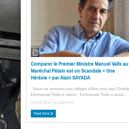
Comparer le Premier Ministre Manuel Valls au
Maréchal Pétain est un Scandale « Une
Hérésie » par Alain SAYADA
Nous ne sommes pas obligés d’être tous des Charlie
Emmanuel Todd a raison , Emmanuel Todd a aussi ...
mai 08, 2015
| by
alain0708
Read more