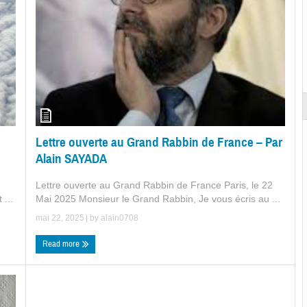
Lettre ouverte au Grand Rabbin de France – Par
Alain SAYADA
Lettre ouverte au Grand Rabbin de France Paris, le 22
 ...
Mai 2025 Monsieur le Grand Rabbin, Je vous écris au ...
mai 22, 2025
| by
alain0708
Read more