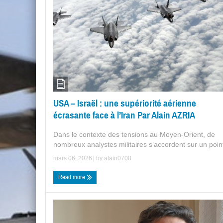
USA – Israël : une supériorité aérienne
écrasante face à l’Iran Par Alain AZRIA
Dans le contexte des tensions au Moyen-Orient, de
nombreux analystes militaires s’accordent sur un point
mars 06, 2026
| by
alain0708
Read more