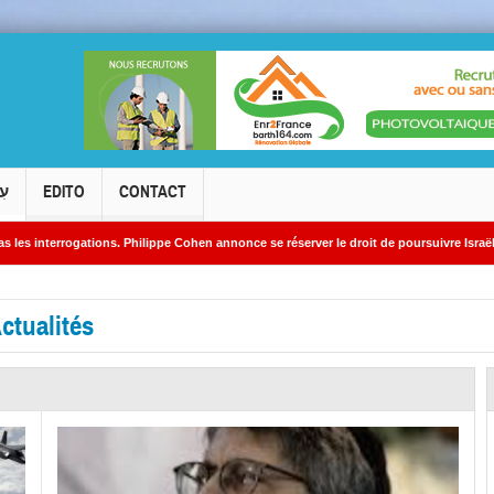
ית
EDITO
CONTACT
rogations. Philippe Cohen annonce se réserver le droit de poursuivre Israël Actualités
 des sites nucléaires iraniens
ctualités