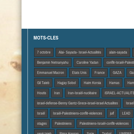
MOTS-CLES
7 octobre
Alai- Sayada- Israel-Actualités
alain-sayada
Benjamin Netnanyahu
Caroline Yadan
conflit-Israël-Pales
Emmanuel Macron
Etats Unis
France
GAZA
Gaz
Gil Taieb
Hagay Sobol
Haim Korsia
Hamas
Hama
Houtis
Iran
Iran-Israël-nucléaire
iSRAEL-ACTUALIT
israel-defense-Benny Gantz-Grece-israel-israel Actualites
Israel
Israël
Israël-Palestiniens-conflit-violences
juif
LEAD
otages
Palestiniens
Palestiniens-Israël-conflit-violences
rené taieb
Rima Hassan
Syrie
Tsahal
UNRWA