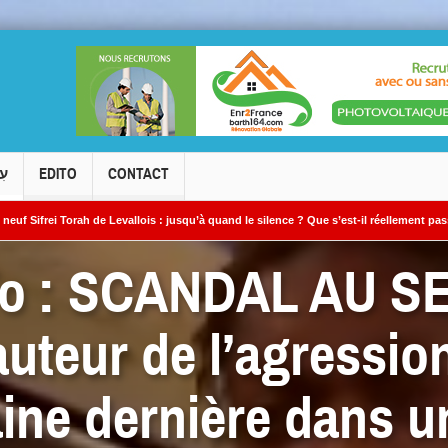
עִ
EDITO
CONTACT
 de Levallois : jusqu’à quand le silence ? Que s’est-il réellement passé ?
Le 
»
nfo : SCANDAL AU S
uteur de l’agressio
ine dernière dans 