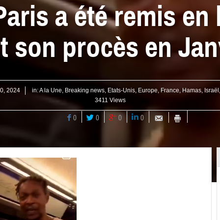
aris a été remis en 
t son procès en Jan
20, 2024
in:
A la Une
,
Breaking news
,
Etats-Unis
,
Europe
,
France
,
Hamas
,
Israël
3411 Views
0
0
0
0