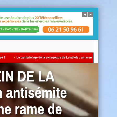
cambriolage de la synagogue de Levallois : un avertissement qui ne doit pas être ign
EIN DE LA
n antisémite
une rame de