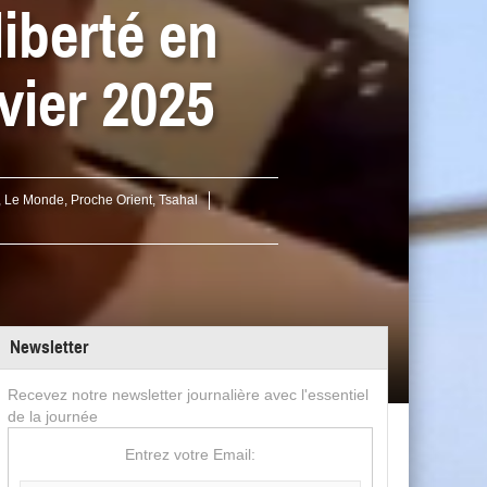
liberté en
vier 2025
,
Le Monde
,
Proche Orient
,
Tsahal
Newsletter
Recevez notre newsletter journalière avec l'essentiel
de la journée
Entrez votre Email: