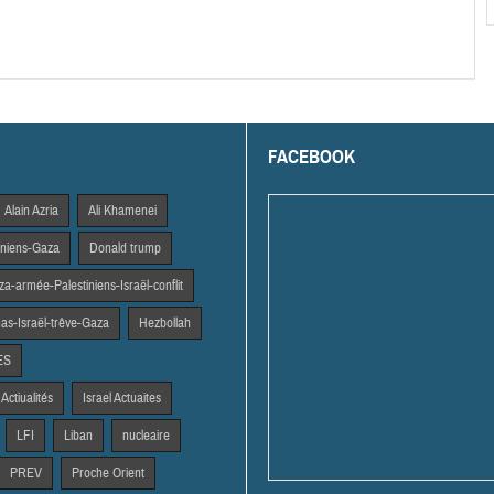
FACEBOOK
Alain Azria
Ali Khamenei
tiniens-Gaza
Donald trump
a-armée-Palestiniens-Israël-conflit
s-Israël-trêve-Gaza
Hezbollah
ES
 Actiualités
Israel Actuaites
LFI
Liban
nucleaire
PREV
Proche Orient