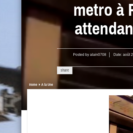
metro à P
attendan
Posted by
alain0708
Date:
août 
share
Home
A la Une