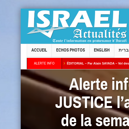
ACCUEIL
ECHOS PHOTOS
ENGLISH
ברִית
ALERTE INFO
aïeb par Alain AZRIA
ÉDITORIAL – Par Alain SAYADA – Vol des neuf Sifrei Torah
us ses intentions : combien de temps l’Occident continuera-t-il à fermer les yeux ? 
Alerte i
JUSTICE l’a
de la sema