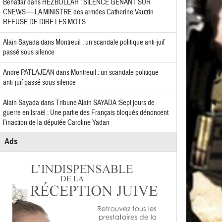
Benattar
dans
HEZBOLLAH : SILENCE GÊNANT SUR
CNEWS — LA MINISTRE des armées Catherine Vautrin
REFUSE DE DIRE LES MOTS
Alain Sayada
dans
Montreuil : un scandale politique anti-juif
passé sous silence
Andre PATLAJEAN
dans
Montreuil : un scandale politique
anti-juif passé sous silence
Alain Sayada
dans
Tribune Alain SAYADA :Sept jours de
guerre en Israël : Une partie des Français bloqués dénoncent
l’inaction de la députée Caroline Yadan
Ads