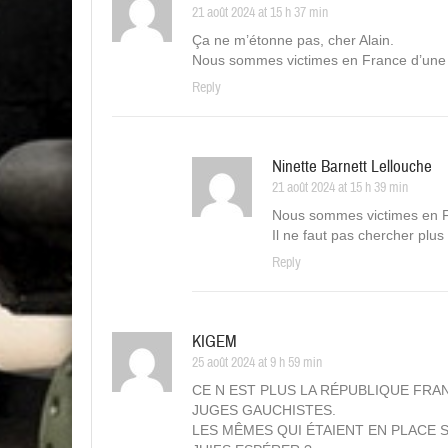
21 août 2024 at 15 h 37 min
Ça ne m’étonne pas, cher Alain.
Nous sommes victimes en France d’une j
Reply
Ninette Barnett Lellouche
21 août 2024 at 15 h 39 min
Nous sommes victimes en F
Il ne faut pas chercher plus 
Reply
KIGEM
25 août 2024 at 9 h 59 min
CE N EST PLUS LA RÉPUBLIQUE FRA
JUGES GAUCHISTES.
LES MÊMES QUI ÉTAIENT EN PLACE 