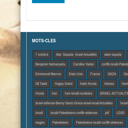
MOTS-CLES
7 octobre
Alai- Sayada- Israel-Actualités
alain-sayada
Benjamin Netnanyahu
Caroline Yadan
conflit-Israël-Pales
Emmanuel Macron
Etats Unis
France
GAZA
Gaz
Gil Taieb
Hagay Sobol
Haim Korsia
Hamas
Hama
Houtis
Iran
Iran-Israël-nucléaire
iSRAEL-ACTUALIT
israel-defense-Benny Gantz-Grece-israel-israel Actualites
Israel
Israël
Israël-Palestiniens-conflit-violences
juif
LEAD
otages
Palestiniens
Palestiniens-Israël-conflit-violences