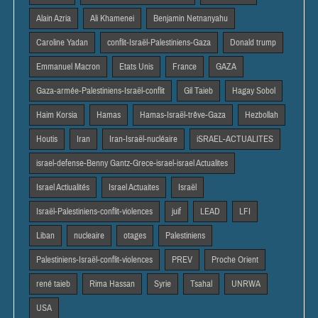
Alain Azria
Ali Khamenei
Benjamin Netnanyahu
Caroline Yadan
conflit-Israël-Palestiniens-Gaza
Donald trump
Emmanuel Macron
Etats Unis
France
GAZA
Gaza-armée-Palestiniens-Israël-conflit
Gil Taieb
Hagay Sobol
Haim Korsia
Hamas
Hamas-Israël-trêve-Gaza
Hezbollah
Houtis
Iran
Iran-Israël-nucléaire
iSRAEL-ACTUALITES
israel-defense-Benny Gantz-Grece-israel-israel Actualites
Israel Actiualités
Israel Actuaites
Israël
Israël-Palestiniens-conflit-violences
juif
LEAD
LFI
Liban
nucleaire
otages
Palestiniens
Palestiniens-Israël-conflit-violences
PREV
Proche Orient
rené taieb
Rima Hassan
Syrie
Tsahal
UNRWA
USA