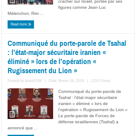
cracher sur Israël, portée par ses
figures comme Jean-Luc
Mélenchon, Rim ...
Read more
Communiqué du porte-parole de Tsahal
: l’état-major sécuritaire iranien «
éliminé » lors de l’opération «
Rugissement du Lion »
Posted by
alain0708
|
Date: février 28, 2026
|
2253 Views
Communiqué du porte-parole de
Tsahal : l’état-major sécuritaire
iranien « éliminé » lors de
l’opération « Rugissement du Lion »
Le porte-parole de Forces de
défense israéliennes (Tsahal) a
annoncé que ...