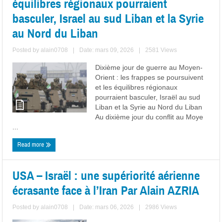
équilibres régionaux pourraient
basculer, Israel au sud Liban et la Syrie
au Nord du Liban
Posted by
alain0708
|
Date: mars 09, 2026
|
2581 Views
Dixième jour de guerre au Moyen-
Orient : les frappes se poursuivent
et les équilibres régionaux
pourraient basculer, Israël au sud
Liban et la Syrie au Nord du Liban
Au dixième jour du conflit au Moye
...
Read more
USA – Israël : une supériorité aérienne
écrasante face à l’Iran Par Alain AZRIA
Posted by
alain0708
|
Date: mars 06, 2026
|
2986 Views