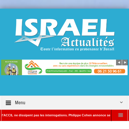
Menu
e dissipent pas les interrogations. Philippe Cohen annonce se réserver le droit de po
édacteur en chef d’Israël Actualités
L’Iran menace de frapper Tel-Aviv si Don