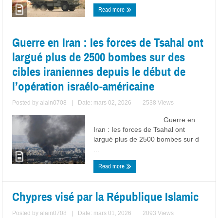
Read more
Guerre en Iran : Ies forces de Tsahal ont
largué plus de 2500 bombes sur des
cibles iraniennes depuis le début de
l’opération israélo-américaine
Posted by
alain0708
|
Date: mars 02, 2026
|
2538 Views
Guerre en
Iran : Ies forces de Tsahal ont
largué plus de 2500 bombes sur d
...
Read more
Chypres visé par la République Islamic
Posted by
alain0708
|
Date: mars 01, 2026
|
2093 Views