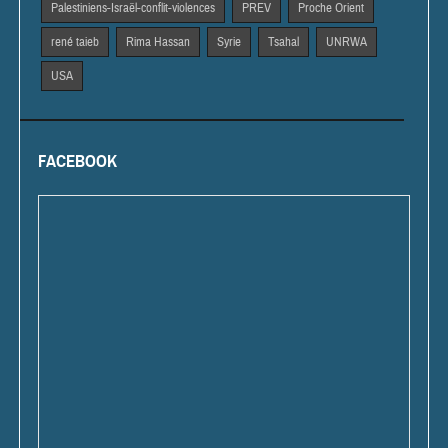
Palestiniens-Israël-conflit-violences
PREV
Proche Orient
rené taieb
Rima Hassan
Syrie
Tsahal
UNRWA
USA
FACEBOOK