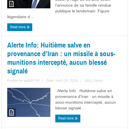
l’annonce de sa famille rendue
publique le lendemain. Figure
légendaire d ...
Read more
Alerte Info: Huitième salve en
provenance d’Iran : un missile à sous-
munitions intercepté, aucun blessé
signalé
Posted by
alain0708
|
Date: mars 19, 2026
|
1801 Views
Alerte Info : Huitième salve en
provenance d'Iran : un missile à
sous-munitions intercepté, aucun
blessé signalé ...
Read more