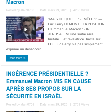
Macron
Posted by
alain0708
|
Date: mars 29, 2026
|
4206 Views
“MAIS DE QUOI IL SE MÊLE ?” —
Luc Ferry DÉMONTE LA POSITION
D’Emmanuel Macron SUR
JÉRUSALEM Une sortie rare,
brutale… et révélatrice. Invité sur
LCI, Luc Ferry n’a pas simplement
exprimé un désaccord ...
Read more
INGÉRENCE PRÉSIDENTIELLE ?
Emmanuel Macron MIS EN CAUSE
APRÈS SES PROPOS SUR LA
SÉCURITÉ EN ISRAËL
Posted by
alain0708
|
Date: mars 29, 2026
|
2753 Views