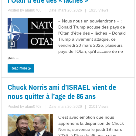
l’Otan d’être des « lâches »
Posted by
alain0708
|
Date: mars 20, 2026
|
1925 Views
« Nous nous en souviendrons » :
Donald Trump accuse des pays de
l’Otan d’être des « lâches » Donald
Trump a vivement attaqué, ce
vendredi 20 mars 2026, plusieurs
pays de l’Otan, qu’il accuse de ne
pas ...
Read more
Chuck Norris ami d’ISRAEL vient de
nous quitter à l’age de 86 ans
Posted by
alain0708
|
Date: mars 20, 2026
|
2101 Views
C’est avec émotion que nous
apprenons la disparition de Chuck
Norris, survenue le jeudi 19 mars
2026, à l’âge de 86 ans, selon