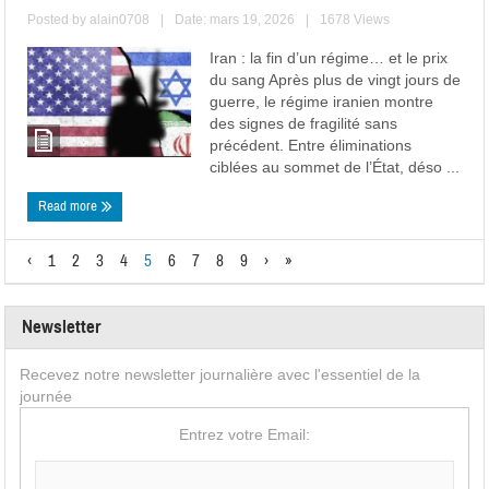
Posted by
alain0708
|
Date: mars 19, 2026
|
1678 Views
Iran : la fin d’un régime… et le prix
du sang Après plus de vingt jours de
guerre, le régime iranien montre
des signes de fragilité sans
précédent. Entre éliminations
ciblées au sommet de l’État, déso ...
Read more
‹
1
2
3
4
5
6
7
8
9
›
»
Newsletter
Recevez notre newsletter journalière avec l'essentiel de la
journée
Entrez votre Email: