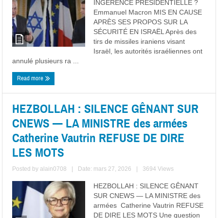
INGÉRENCE PRÉSIDENTIELLE ?
Emmanuel Macron MIS EN CAUSE
APRÈS SES PROPOS SUR LA
SÉCURITÉ EN ISRAËL Après des
tirs de missiles iraniens visant
Israël, les autorités israéliennes ont
annulé plusieurs ra ...
Read more
HEZBOLLAH : SILENCE GÊNANT SUR
CNEWS — LA MINISTRE des armées
Catherine Vautrin REFUSE DE DIRE
LES MOTS
Posted by
alain0708
|
Date: mars 27, 2026
|
3694 Views
HEZBOLLAH : SILENCE GÊNANT
SUR CNEWS — LA MINISTRE des
armées Catherine Vautrin REFUSE
DE DIRE LES MOTS Une question