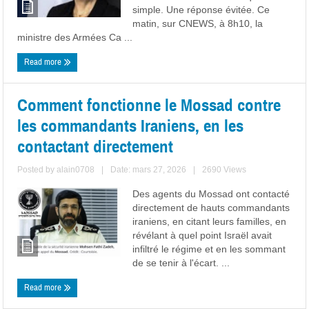
simple. Une réponse évitée. Ce
matin, sur CNEWS, à 8h10, la
ministre des Armées Ca ...
Read more
Comment fonctionne le Mossad contre
les commandants Iraniens, en les
contactant directement
Posted by
alain0708
|
Date: mars 27, 2026
|
2690 Views
Des agents du Mossad ont contacté
directement de hauts commandants
iraniens, en citant leurs familles, en
révélant à quel point Israël avait
infiltré le régime et en les sommant
de se tenir à l'écart. ...
Read more