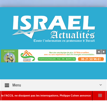
Menu
ne dissipent pas les interrogations. Philippe Cohen annonce se réserver le droit de p
Rédacteur en chef d’Israël Actualités
L’Iran menace de frapper Tel-Aviv si Do