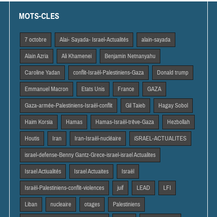
MOTS-CLES
7 octobre
Alai- Sayada- Israel-Actualités
alain-sayada
Alain Azria
Ali Khamenei
Benjamin Netnanyahu
Caroline Yadan
conflit-Israël-Palestiniens-Gaza
Donald trump
Emmanuel Macron
Etats Unis
France
GAZA
Gaza-armée-Palestiniens-Israël-conflit
Gil Taieb
Hagay Sobol
Haim Korsia
Hamas
Hamas-Israël-trêve-Gaza
Hezbollah
Houtis
Iran
Iran-Israël-nucléaire
iSRAEL-ACTUALITES
israel-defense-Benny Gantz-Grece-israel-israel Actualites
Israel Actiualités
Israel Actuaites
Israël
Israël-Palestiniens-conflit-violences
juif
LEAD
LFI
Liban
nucleaire
otages
Palestiniens