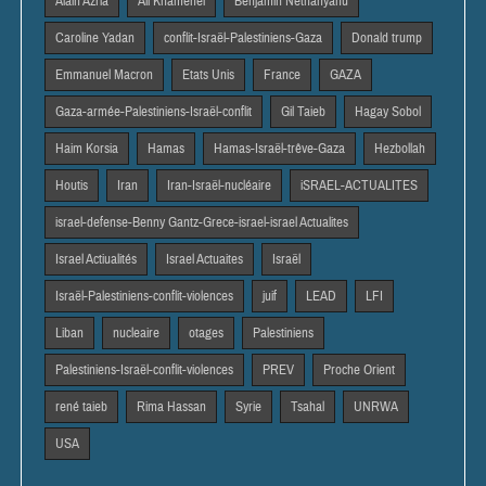
Alain Azria
Ali Khamenei
Benjamin Netnanyahu
Caroline Yadan
conflit-Israël-Palestiniens-Gaza
Donald trump
Emmanuel Macron
Etats Unis
France
GAZA
Gaza-armée-Palestiniens-Israël-conflit
Gil Taieb
Hagay Sobol
Haim Korsia
Hamas
Hamas-Israël-trêve-Gaza
Hezbollah
Houtis
Iran
Iran-Israël-nucléaire
iSRAEL-ACTUALITES
israel-defense-Benny Gantz-Grece-israel-israel Actualites
Israel Actiualités
Israel Actuaites
Israël
Israël-Palestiniens-conflit-violences
juif
LEAD
LFI
Liban
nucleaire
otages
Palestiniens
Palestiniens-Israël-conflit-violences
PREV
Proche Orient
rené taieb
Rima Hassan
Syrie
Tsahal
UNRWA
USA