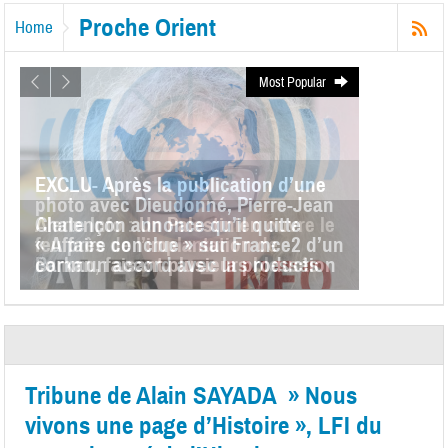
Proche Orient
Home
Most Popular
EXCLU- Après la publication d’une
photo avec Dieudonné, Pierre-Jean
Alerte Info : Un Palestinien ouvre le
Chalençon annonce qu’il quitte
feu près de l’implantation de
« Affaire conclue » sur France2 d’un
Barkan, faisant plusieurs blessés
commun accord avec la production
Tribune de Alain SAYADA » Nous
vivons une page d’Histoire », LFI du