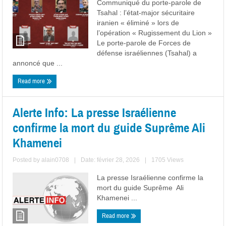
Communiqué du porte-parole de
Tsahal : l’état-major sécuritaire
iranien « éliminé » lors de
l’opération « Rugissement du Lion »
Le porte-parole de Forces de
défense israéliennes (Tsahal) a
annoncé que ...
Read more
Alerte Info: La presse Israélienne
confirme la mort du guide Suprême Ali
Khamenei
Posted by
alain0708
|
Date: février 28, 2026
|
1705 Views
La presse Israélienne confirme la
mort du guide Suprême Ali
Khamenei ...
Read more