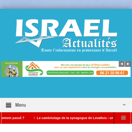
Menu
passé ?
Le cambriolage de la synagogue de Levallois : un avertissement qui ne 
te »
Alerte Info EN COURS conflit au Moyen Orient : Des images satellites révèl