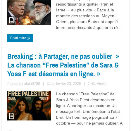
ressortissants à quitter l’Iran et
Israël « au plus vite » Face à la
montée des tensions au Moyen-
Orient, plusieurs États ont appelé
leurs ressortissants à quitter la ré ...
Read more
Breaking : à Partager, ne pas oublier »
La chanson “Free Palestine” de Sara &
Yoss F est désormais en ligne. »
Posted by
alain0708
|
Date: février 23, 2026
|
2481 Views
La chanson “Free Palestine” de
Sara & Yoss F est désormais en
ligne. A partager au maximun Un
message fort. Une émotion à l’état
brut. Un hommage poignant au 7
octobre — pour ne jamais oublier. À
...