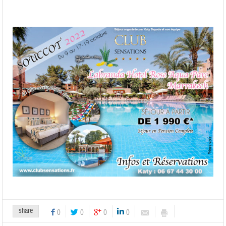
share
0
0
0
0