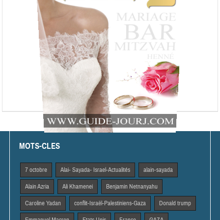
MOTS-CLES
7 octobre
Alai- Sayada- Israel-Actualités
alain-sayada
Alain Azria
Ali Khamenei
Benjamin Netnanyahu
Caroline Yadan
conflit-Israël-Palestiniens-Gaza
Donald trump