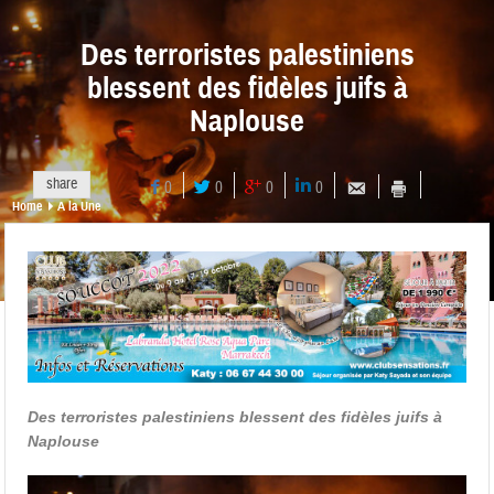
Des terroristes palestiniens
blessent des fidèles juifs à
Naplouse
share
0
0
0
0
Home
A la Une
Des terroristes palestiniens blessent des fidèles juifs à
Naplouse