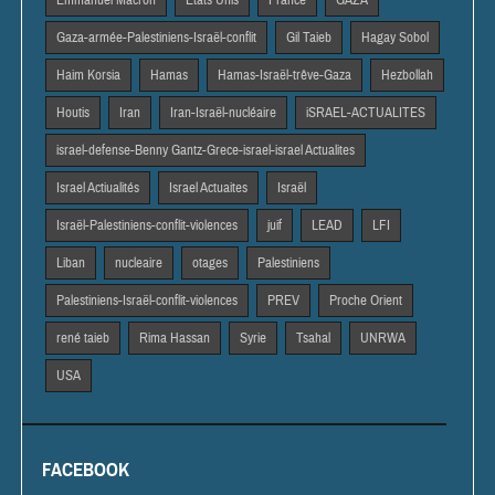
Emmanuel Macron
Etats Unis
France
GAZA
Gaza-armée-Palestiniens-Israël-conflit
Gil Taieb
Hagay Sobol
Haim Korsia
Hamas
Hamas-Israël-trêve-Gaza
Hezbollah
Houtis
Iran
Iran-Israël-nucléaire
iSRAEL-ACTUALITES
israel-defense-Benny Gantz-Grece-israel-israel Actualites
Israel Actiualités
Israel Actuaites
Israël
Israël-Palestiniens-conflit-violences
juif
LEAD
LFI
Liban
nucleaire
otages
Palestiniens
Palestiniens-Israël-conflit-violences
PREV
Proche Orient
rené taieb
Rima Hassan
Syrie
Tsahal
UNRWA
USA
FACEBOOK