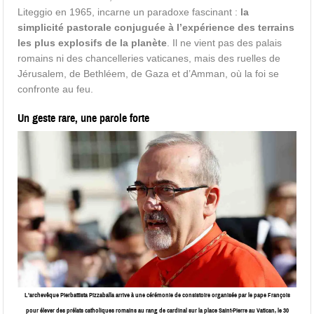
Liteggio en 1965, incarne un paradoxe fascinant :
la
simplicité pastorale conjuguée à l’expérience des terrains
les plus explosifs de la planète
. Il ne vient pas des palais
romains ni des chancelleries vaticanes, mais des ruelles de
Jérusalem, de Bethléem, de Gaza et d’Amman, où la foi se
confronte au feu.
Un geste rare, une parole forte
L’archevêque Pierbattista Pizzaballa arrive à une cérémonie de consistoire organisée par le pape François
pour élever des prélats catholiques romains au rang de cardinal sur la place Saint-Pierre au Vatican, le 30