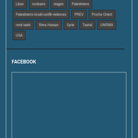
Liban
nucleaire
otages
Palestiniens
Palestiniens-Israël-conflit-violences
PREV
Proche Orient
rené taieb
Rima Hassan
Syrie
Tsahal
UNRWA
USA
FACEBOOK