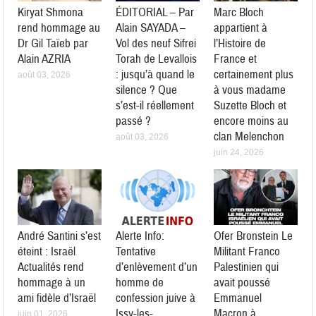
Kiryat Shmona
ÉDITORIAL – Par
Marc Bloch
rend hommage au
Alain SAYADA –
appartient à
Dr Gil Taïeb par
Vol des neuf Sifrei
l’Histoire de
Alain AZRIA
Torah de Levallois
France et
: jusqu’à quand le
certainement plus
août 03, 2026
silence ? Que
à vous madame
s’est-il réellement
Suzette Bloch et
passé ?
encore moins au
clan Melenchon
août 03, 2026
juin 24, 2026
André Santini s’est
Alerte Info:
Ofer Bronstein Le
éteint : Israël
Tentative
Militant Franco
Actualités rend
d’enlèvement d’un
Palestinien qui
hommage à un
homme de
avait poussé
ami fidèle d’Israël
confession juive à
Emmanuel
Issy-les-
Macron à
juin 01, 2026