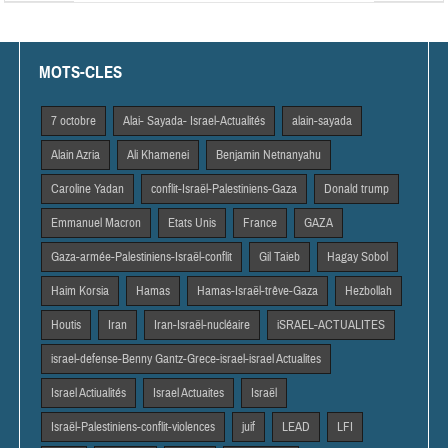
MOTS-CLES
7 octobre
Alai- Sayada- Israel-Actualités
alain-sayada
Alain Azria
Ali Khamenei
Benjamin Netnanyahu
Caroline Yadan
conflit-Israël-Palestiniens-Gaza
Donald trump
Emmanuel Macron
Etats Unis
France
GAZA
Gaza-armée-Palestiniens-Israël-conflit
Gil Taieb
Hagay Sobol
Haim Korsia
Hamas
Hamas-Israël-trêve-Gaza
Hezbollah
Houtis
Iran
Iran-Israël-nucléaire
iSRAEL-ACTUALITES
israel-defense-Benny Gantz-Grece-israel-israel Actualites
Israel Actiualités
Israel Actuaites
Israël
Israël-Palestiniens-conflit-violences
juif
LEAD
LFI