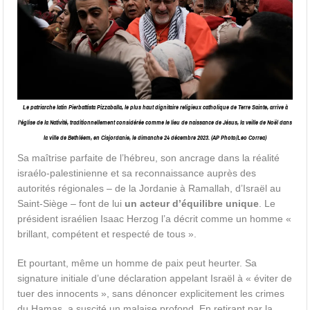
Le patriarche latin Pierbattista Pizzaballa, le plus haut dignitaire religieux catholique de Terre Sainte, arrive à
l’église de la Nativité, traditionnellement considérée comme le lieu de naissance de Jésus, la veille de Noël dans
la ville de Bethléem, en Cisjordanie, le dimanche 24 décembre 2023. (AP Photo/Leo Correa)
Sa maîtrise parfaite de l’hébreu, son ancrage dans la réalité
israélo-palestinienne et sa reconnaissance auprès des
autorités régionales – de la Jordanie à Ramallah, d’Israël au
Saint-Siège – font de lui
un acteur d’équilibre unique
. Le
président israélien Isaac Herzog l’a décrit comme un homme «
brillant, compétent et respecté de tous ».
Et pourtant, même un homme de paix peut heurter. Sa
signature initiale d’une déclaration appelant Israël à « éviter de
tuer des innocents », sans dénoncer explicitement les crimes
du Hamas, a suscité un malaise profond. En retirant par la