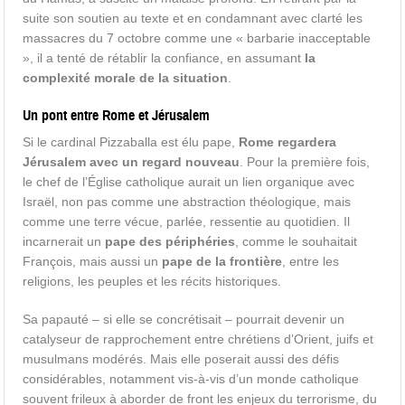
suite son soutien au texte et en condamnant avec clarté les
massacres du 7 octobre comme une « barbarie inacceptable
», il a tenté de rétablir la confiance, en assumant
la
complexité morale de la situation
.
Un pont entre Rome et Jérusalem
Si le cardinal Pizzaballa est élu pape,
Rome regardera
Jérusalem avec un regard nouveau
. Pour la première fois,
le chef de l’Église catholique aurait un lien organique avec
Israël, non pas comme une abstraction théologique, mais
comme une terre vécue, parlée, ressentie au quotidien. Il
incarnerait un
pape des périphéries
, comme le souhaitait
François, mais aussi un
pape de la frontière
, entre les
religions, les peuples et les récits historiques.
Sa papauté – si elle se concrétisait – pourrait devenir un
catalyseur de rapprochement entre chrétiens d’Orient, juifs et
musulmans modérés. Mais elle poserait aussi des défis
considérables, notamment vis-à-vis d’un monde catholique
souvent frileux à aborder de front les enjeux du terrorisme, du