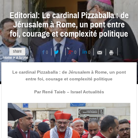
Editorial: Le cardinal Pizzaballa : de
Jérusalem à Rome, un pont entre
foi, courage et complexité politique
share
0
0
0
0
Home
A la Une
Le cardinal Pizzaballa : de Jérusalem à Rome, un pont
entre foi, courage et complexité politique
Par René Taieb – Israel Actualités