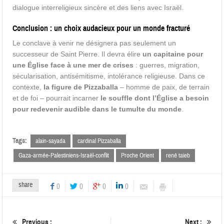
dialogue interreligieux sincère et des liens avec Israël.
Conclusion : un choix audacieux pour un monde fracturé
Le conclave à venir ne désignera pas seulement un
successeur de Saint Pierre. Il devra élire
un capitaine pour
une Église face à une mer de crises
: guerres, migration,
sécularisation, antisémitisme, intolérance religieuse. Dans ce
contexte,
la figure de Pizzaballa
– homme de paix, de terrain
et de foi – pourrait incarner
le souffle dont l’Église a besoin
pour redevenir audible dans le tumulte du monde
.
Tags:
alain-sayada
cardinal Pizzaballa
Gaza-armée-Palestiniens-Israël-conflit
Proche Orient
rené taieb
share
0
0
0
0
Previous :
Next :