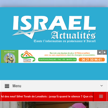
Menu
ifrei Torah de Levallois : jusqu’à quand le silence ? Que s’est-il réellement passé ?
 à l’Iran : « Si vous nous attaquez, notre riposte sera beaucoup plus puissante »