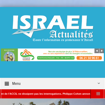
Menu
ACCIL ne dissipent pas les interrogations. Philippe Cohen annonce se réserver le droit
DA – Rédacteur en chef d’Israël Actualités
L’Iran menace de frapper Tel-Aviv