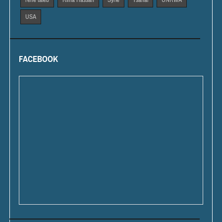
rené taieb
Rima Hassan
Syrie
Tsahal
UNRWA
USA
FACEBOOK