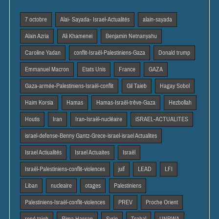
7 octobre
Alai- Sayada- Israel-Actualités
alain-sayada
Alain Azria
Ali Khamenei
Benjamin Netnanyahu
Caroline Yadan
conflit-Israël-Palestiniens-Gaza
Donald trump
Emmanuel Macron
Etats Unis
France
GAZA
Gaza-armée-Palestiniens-Israël-conflit
Gil Taieb
Hagay Sobol
Haim Korsia
Hamas
Hamas-Israël-trêve-Gaza
Hezbollah
Houtis
Iran
Iran-Israël-nucléaire
iSRAEL-ACTUALITES
israel-defense-Benny Gantz-Grece-israel-israel Actualites
Israel Actiualités
Israel Actuaites
Israël
Israël-Palestiniens-conflit-violences
juif
LEAD
LFI
Liban
nucleaire
otages
Palestiniens
Palestiniens-Israël-conflit-violences
PREV
Proche Orient