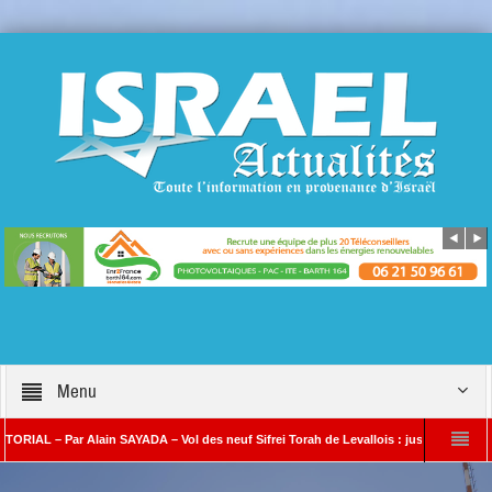
Menu
– Par Alain SAYADA – Vol des neuf Sifrei Torah de Levallois : jusqu’à quand le silenc
n SAYADA
Benjamin Netanyahou à l’Iran : « Si vous nous attaquez, notre ripost