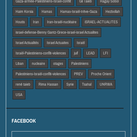
Gaza-armée-Palestiniens-Israël-conflit
Gil Taieb
Hagay Sobol
Haim Korsia
Hamas
Hamas-Israël-trêve-Gaza
Hezbollah
Houtis
Iran
Iran-Israël-nucléaire
iSRAEL-ACTUALITES
israel-defense-Benny Gantz-Grece-israel-israel Actualites
Israel Actiualités
Israel Actuaites
Israël
Israël-Palestiniens-conflit-violences
juif
LEAD
LFI
Liban
nucleaire
otages
Palestiniens
Palestiniens-Israël-conflit-violences
PREV
Proche Orient
rené taieb
Rima Hassan
Syrie
Tsahal
UNRWA
USA
FACEBOOK