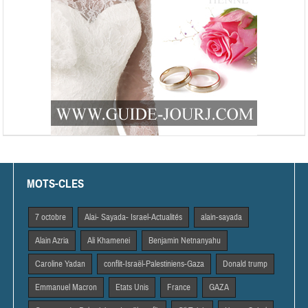
MOTS-CLES
7 octobre
Alai- Sayada- Israel-Actualités
alain-sayada
Alain Azria
Ali Khamenei
Benjamin Netnanyahu
Caroline Yadan
conflit-Israël-Palestiniens-Gaza
Donald trump
Emmanuel Macron
Etats Unis
France
GAZA