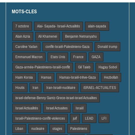
MOTS-CLES
7 octobre
Alai- Sayada- Israel-Actualités
alain-sayada
Alain Azria
Ali Khamenei
Benjamin Netnanyahu
Caroline Yadan
conflit-Israël-Palestiniens-Gaza
Donald trump
Emmanuel Macron
Etats Unis
France
GAZA
Gaza-armée-Palestiniens-Israël-conflit
Gil Taieb
Hagay Sobol
Haim Korsia
Hamas
Hamas-Israël-trêve-Gaza
Hezbollah
Houtis
Iran
Iran-Israël-nucléaire
iSRAEL-ACTUALITES
israel-defense-Benny Gantz-Grece-israel-israel Actualites
Israel Actiualités
Israel Actuaites
Israël
Israël-Palestiniens-conflit-violences
juif
LEAD
LFI
Liban
nucleaire
otages
Palestiniens