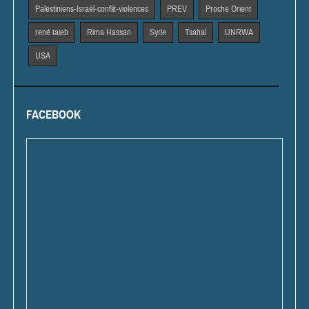
Palestiniens-Israël-conflit-violences
PREV
Proche Orient
rené taieb
Rima Hassan
Syrie
Tsahal
UNRWA
USA
FACEBOOK