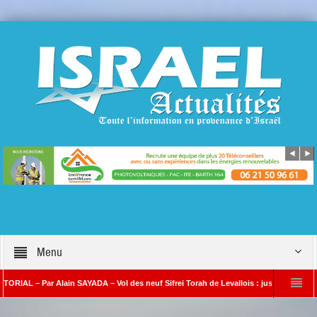
Menu
 Par Alain SAYADA – Vol des neuf Sifrei Torah de Levallois : jusqu’à quand le silence
 SAYADA
Benjamin Netanyahou à l’Iran : « Si vous nous attaquez, notre riposte