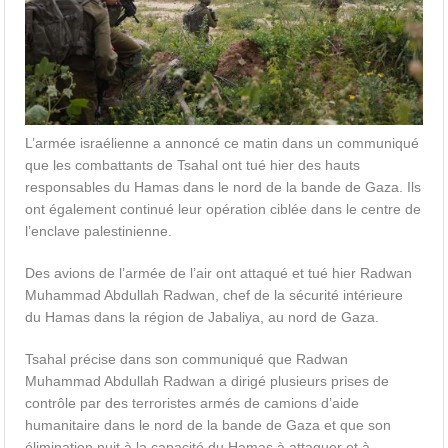
L’armée israélienne a annoncé ce matin dans un communiqué
que les combattants de Tsahal ont tué hier des hauts
responsables du Hamas dans le nord de la bande de Gaza. Ils
ont également continué leur opération ciblée dans le centre de
l’enclave palestinienne.
Des avions de l’armée de l’air ont attaqué et tué hier Radwan
Muhammad Abdullah Radwan, chef de la sécurité intérieure
du Hamas dans la région de Jabaliya, au nord de Gaza.
Tsahal précise dans son communiqué que Radwan
Muhammad Abdullah Radwan a dirigé plusieurs prises de
contrôle par des terroristes armés de camions d’aide
humanitaire dans le nord de la bande de Gaza et que son
élimination nuit à la capacité du Hamas à attaquer et à