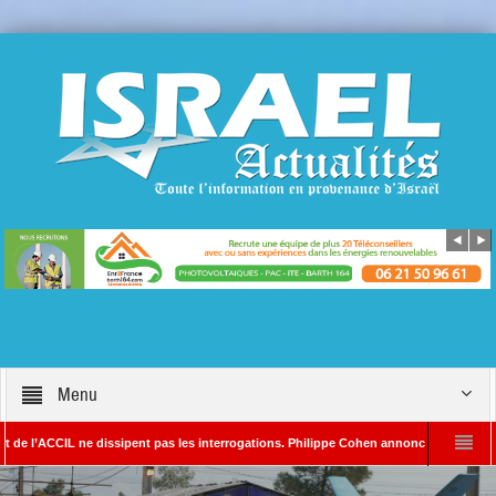
Menu
IL ne dissipent pas les interrogations. Philippe Cohen annonce se réserver le droit d
– Rédacteur en chef d’Israël Actualités
L’Iran menace de frapper Tel-Aviv si