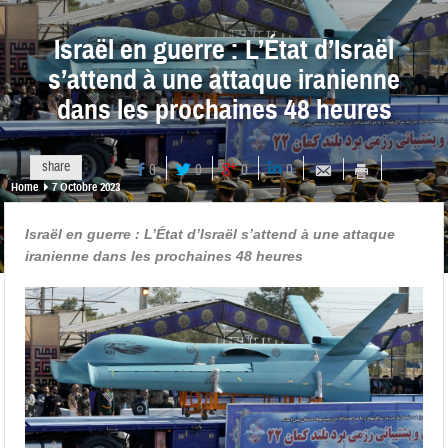
Israël en guerre : L’État d’Israël
s’attend à une attaque iranienne
dans les prochaines 48 heures
share
0
0
0
0
Home
7 Octobre 2023
Israël en guerre : L’État d’Israël s’attend à une attaque
iranienne dans les prochaines 48 heures