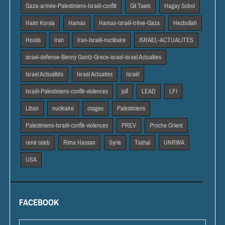
Gaza-armée-Palestiniens-Israël-conflit
Gil Taieb
Hagay Sobol
Haim Korsia
Hamas
Hamas-Israël-trêve-Gaza
Hezbollah
Houtis
Iran
Iran-Israël-nucléaire
iSRAEL-ACTUALITES
israel-defense-Benny Gantz-Grece-israel-israel Actualites
Israel Actiualités
Israel Actuaites
Israël
Israël-Palestiniens-conflit-violences
juif
LEAD
LFI
Liban
nucleaire
otages
Palestiniens
Palestiniens-Israël-conflit-violences
PREV
Proche Orient
rené taieb
Rima Hassan
Syrie
Tsahal
UNRWA
USA
FACEBOOK