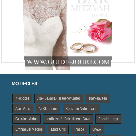
MOTS-CLES
7 octobre
Alai- Sayada- Israel-Actualités
alain-sayada
Alain Azria
Ali Khamenei
Benjamin Netnanyahu
Caroline Yadan
conflit-Israël-Palestiniens-Gaza
Donald trump
Emmanuel Macron
Etats Unis
France
GAZA