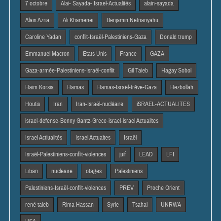
7 octobre
Alai- Sayada- Israel-Actualités
alain-sayada
Alain Azria
Ali Khamenei
Benjamin Netnanyahu
Caroline Yadan
conflit-Israël-Palestiniens-Gaza
Donald trump
Emmanuel Macron
Etats Unis
France
GAZA
Gaza-armée-Palestiniens-Israël-conflit
Gil Taieb
Hagay Sobol
Haim Korsia
Hamas
Hamas-Israël-trêve-Gaza
Hezbollah
Houtis
Iran
Iran-Israël-nucléaire
iSRAEL-ACTUALITES
israel-defense-Benny Gantz-Grece-israel-israel Actualites
Israel Actiualités
Israel Actuaites
Israël
Israël-Palestiniens-conflit-violences
juif
LEAD
LFI
Liban
nucleaire
otages
Palestiniens
Palestiniens-Israël-conflit-violences
PREV
Proche Orient
rené taieb
Rima Hassan
Syrie
Tsahal
UNRWA