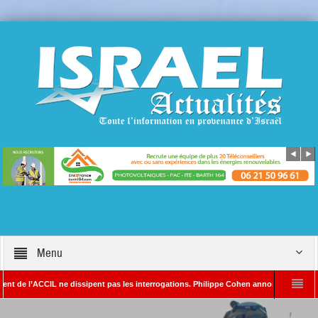
Menu
’ACCIL ne dissipent pas les interrogations. Philippe Cohen annonce se réserver le droi
ADA – Rédacteur en chef d’Israël Actualités
L’Iran menace de frapper Tel-Avi