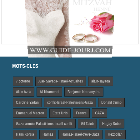
MOTS-CLES
7 octobre
Alai- Sayada- Israel-Actualités
alain-sayada
Alain Azria
Ali Khamenei
Benjamin Netnanyahu
Caroline Yadan
conflit-Israël-Palestiniens-Gaza
Donald trump
Emmanuel Macron
Etats Unis
France
GAZA
Gaza-armée-Palestiniens-Israël-conflit
Gil Taieb
Hagay Sobol
Haim Korsia
Hamas
Hamas-Israël-trêve-Gaza
Hezbollah