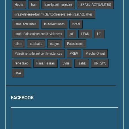
Houtis
Iran
Iran-Israël-nucléaire
iSRAEL-ACTUALITES
israel-defense-Benny Gantz-Grece-israel-israel Actualites
Israel Actiualités
Israel Actuaites
Israël
Israël-Palestiniens-conflit-violences
juif
LEAD
LFI
Liban
nucleaire
otages
Palestiniens
Palestiniens-Israël-conflit-violences
PREV
Proche Orient
rené taieb
Rima Hassan
Syrie
Tsahal
UNRWA
USA
FACEBOOK