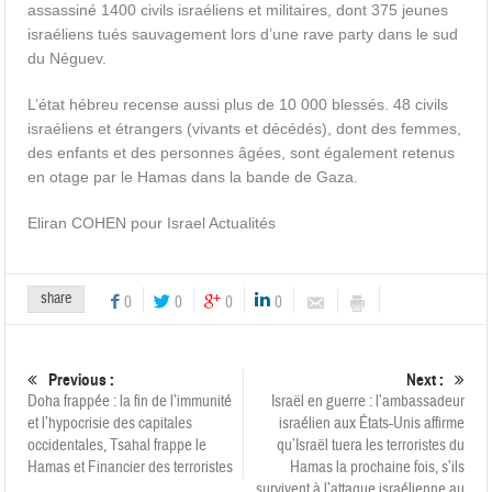
assassiné 1400 civils israéliens et militaires, dont 375 jeunes
israéliens tués sauvagement lors d’une rave party dans le sud
du Néguev.
L’état hébreu recense aussi plus de 10 000 blessés. 48 civils
israéliens et étrangers (vivants et décédés), dont des femmes,
des enfants et des personnes âgées, sont également retenus
en otage par le Hamas dans la bande de Gaza.
Eliran COHEN pour Israel Actualités
share
0
0
0
0
Previous :
Next :
Doha frappée : la fin de l’immunité
Israël en guerre : l’ambassadeur
et l’hypocrisie des capitales
israélien aux États-Unis affirme
occidentales, Tsahal frappe le
qu’Israël tuera les terroristes du
Hamas et Financier des terroristes
Hamas la prochaine fois, s’ils
survivent à l’attaque israélienne au