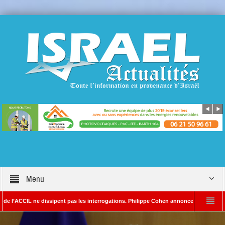
Menu
L ne dissipent pas les interrogations. Philippe Cohen annonce se réserver le droit de
– Rédacteur en chef d’Israël Actualités
L’Iran menace de frapper Tel-Aviv si 