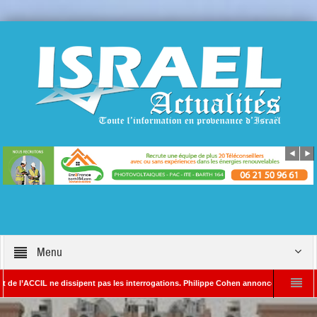
Menu
IL ne dissipent pas les interrogations. Philippe Cohen annonce se réserver le droit de
– Rédacteur en chef d’Israël Actualités
L’Iran menace de frapper Tel-Aviv si