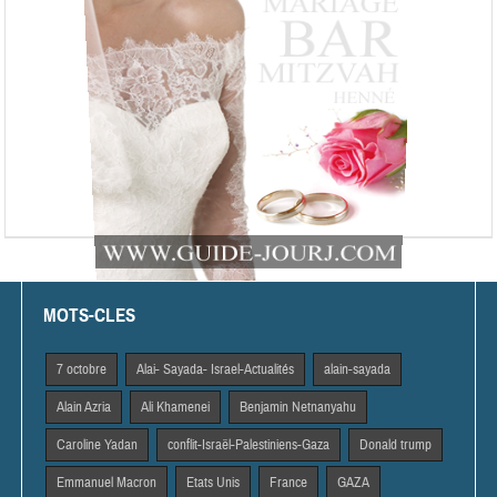
MOTS-CLES
7 octobre
Alai- Sayada- Israel-Actualités
alain-sayada
Alain Azria
Ali Khamenei
Benjamin Netnanyahu
Caroline Yadan
conflit-Israël-Palestiniens-Gaza
Donald trump
Emmanuel Macron
Etats Unis
France
GAZA