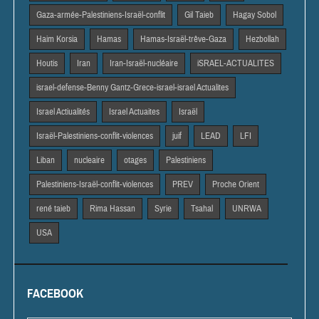
Gaza-armée-Palestiniens-Israël-conflit
Gil Taieb
Hagay Sobol
Haim Korsia
Hamas
Hamas-Israël-trêve-Gaza
Hezbollah
Houtis
Iran
Iran-Israël-nucléaire
iSRAEL-ACTUALITES
israel-defense-Benny Gantz-Grece-israel-israel Actualites
Israel Actiualités
Israel Actuaites
Israël
Israël-Palestiniens-conflit-violences
juif
LEAD
LFI
Liban
nucleaire
otages
Palestiniens
Palestiniens-Israël-conflit-violences
PREV
Proche Orient
rené taieb
Rima Hassan
Syrie
Tsahal
UNRWA
USA
FACEBOOK