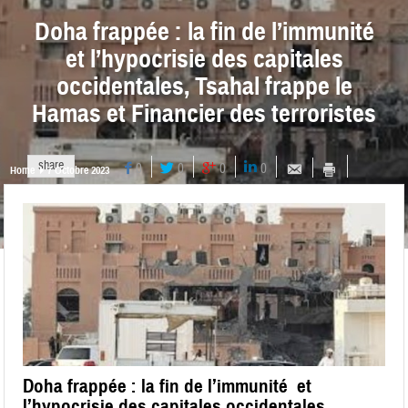
Doha frappée : la fin de l’immunité
et l’hypocrisie des capitales
occidentales, Tsahal frappe le
Hamas et Financier des terroristes
share
0
0
0
0
Home
7 Octobre 2023
Doha frappée : la fin de l’immunité et
l’hypocrisie des capitales occidentales,