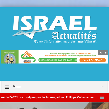
Menu
ACCIL ne dissipent pas les interrogations. Philippe Cohen annonce se réserver le droit
DA – Rédacteur en chef d’Israël Actualités
L’Iran menace de frapper Tel-Aviv