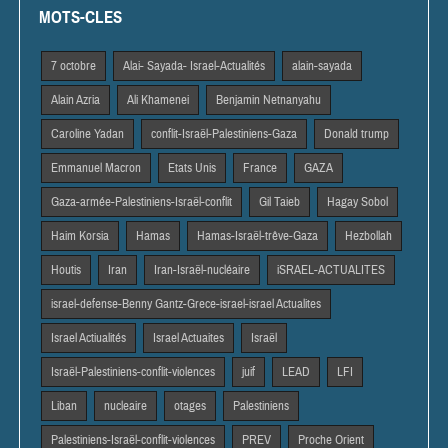
MOTS-CLES
7 octobre
Alai- Sayada- Israel-Actualités
alain-sayada
Alain Azria
Ali Khamenei
Benjamin Netnanyahu
Caroline Yadan
conflit-Israël-Palestiniens-Gaza
Donald trump
Emmanuel Macron
Etats Unis
France
GAZA
Gaza-armée-Palestiniens-Israël-conflit
Gil Taieb
Hagay Sobol
Haim Korsia
Hamas
Hamas-Israël-trêve-Gaza
Hezbollah
Houtis
Iran
Iran-Israël-nucléaire
iSRAEL-ACTUALITES
israel-defense-Benny Gantz-Grece-israel-israel Actualites
Israel Actiualités
Israel Actuaites
Israël
Israël-Palestiniens-conflit-violences
juif
LEAD
LFI
Liban
nucleaire
otages
Palestiniens
Palestiniens-Israël-conflit-violences
PREV
Proche Orient