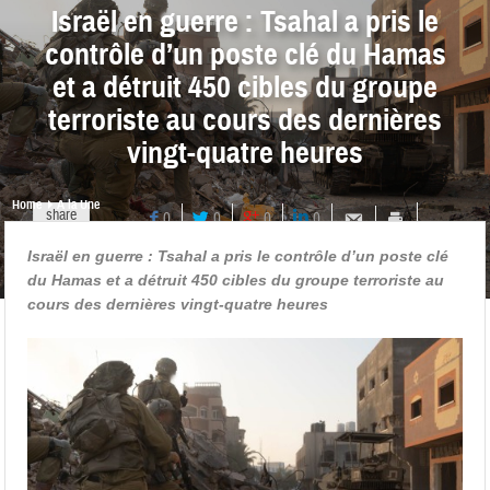
Israël en guerre : Tsahal a pris le
contrôle d’un poste clé du Hamas
et a détruit 450 cibles du groupe
terroriste au cours des dernières
vingt-quatre heures
Home
A la Une
share
0
0
0
0
Israël en guerre : Tsahal a pris le contrôle d’un poste clé
du Hamas et a détruit 450 cibles du groupe terroriste au
cours des dernières vingt-quatre heures