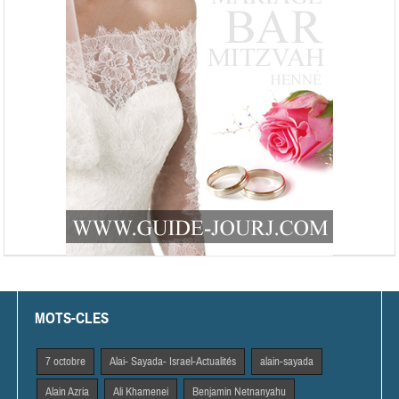
MOTS-CLES
7 octobre
Alai- Sayada- Israel-Actualités
alain-sayada
Alain Azria
Ali Khamenei
Benjamin Netnanyahu