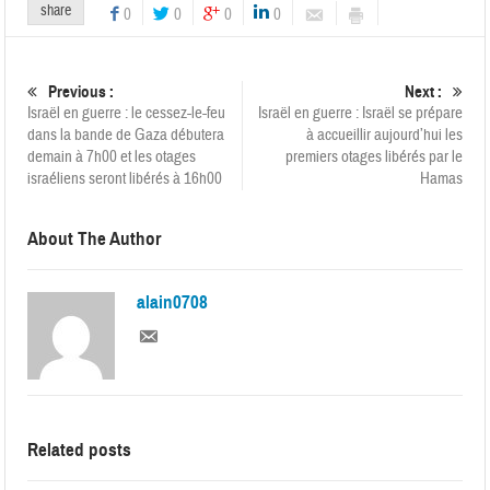
share
0
0
0
0
Previous :
Next :
Israël en guerre : le cessez-le-feu
Israël en guerre : Israël se prépare
dans la bande de Gaza débutera
à accueillir aujourd’hui les
demain à 7h00 et les otages
premiers otages libérés par le
israéliens seront libérés à 16h00
Hamas
About The Author
alain0708
Related posts