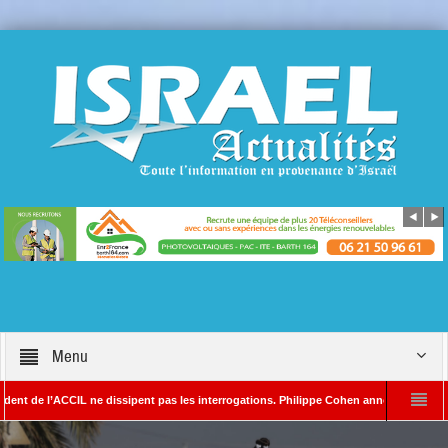
Menu
l’ACCIL ne dissipent pas les interrogations. Philippe Cohen annonce se réserver le dro
YADA – Rédacteur en chef d’Israël Actualités
L’Iran menace de frapper Tel-Av