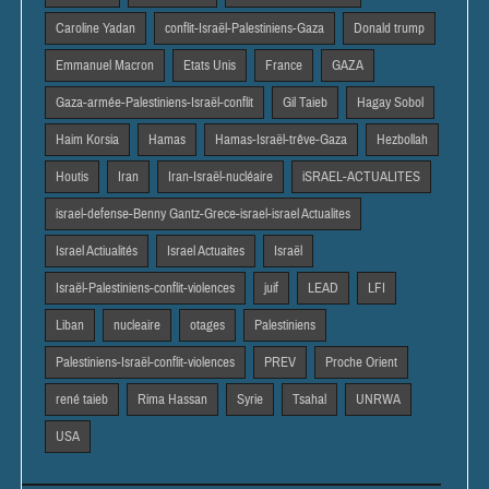
Caroline Yadan
conflit-Israël-Palestiniens-Gaza
Donald trump
Emmanuel Macron
Etats Unis
France
GAZA
Gaza-armée-Palestiniens-Israël-conflit
Gil Taieb
Hagay Sobol
Haim Korsia
Hamas
Hamas-Israël-trêve-Gaza
Hezbollah
Houtis
Iran
Iran-Israël-nucléaire
iSRAEL-ACTUALITES
israel-defense-Benny Gantz-Grece-israel-israel Actualites
Israel Actiualités
Israel Actuaites
Israël
Israël-Palestiniens-conflit-violences
juif
LEAD
LFI
Liban
nucleaire
otages
Palestiniens
Palestiniens-Israël-conflit-violences
PREV
Proche Orient
rené taieb
Rima Hassan
Syrie
Tsahal
UNRWA
USA