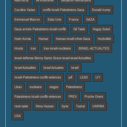
Alain Azria
Ali Khamenei
Benjamin Netnanyahu
Caroline Yadan
conflit-Israël-Palestiniens-Gaza
Donald trump
Emmanuel Macron
Etats Unis
France
GAZA
Gaza-armée-Palestiniens-Israël-conflit
Gil Taieb
Hagay Sobol
Haim Korsia
Hamas
Hamas-Israël-trêve-Gaza
Hezbollah
Houtis
Iran
Iran-Israël-nucléaire
iSRAEL-ACTUALITES
israel-defense-Benny Gantz-Grece-israel-israel Actualites
Israel Actiualités
Israel Actuaites
Israël
Israël-Palestiniens-conflit-violences
juif
LEAD
LFI
Liban
nucleaire
otages
Palestiniens
Palestiniens-Israël-conflit-violences
PREV
Proche Orient
rené taieb
Rima Hassan
Syrie
Tsahal
UNRWA
USA