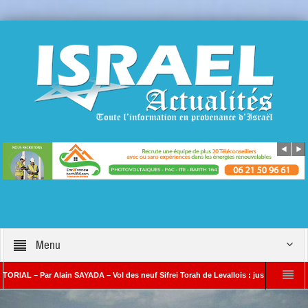
Menu
 Par Alain SAYADA – Vol des neuf Sifrei Torah de Levallois : jusqu’à quand le silence
 SAYADA
Benjamin Netanyahou à l’Iran : « Si vous nous attaquez, notre riposte