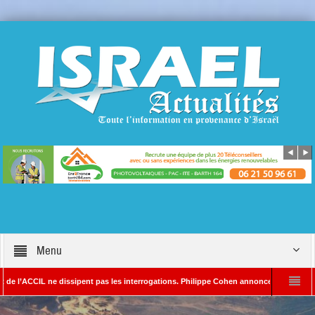
Menu
CIL ne dissipent pas les interrogations. Philippe Cohen annonce se réserver le droit d
 – Rédacteur en chef d’Israël Actualités
L’Iran menace de frapper Tel-Aviv si