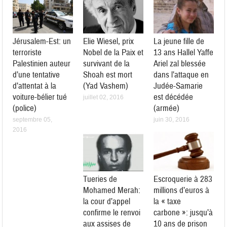
Jérusalem-Est: un
Elie Wiesel, prix
La jeune fille de
terroriste
Nobel de la Paix et
13 ans Hallel Yaffe
Palestinien auteur
survivant de la
Ariel zal blessée
d’une tentative
Shoah est mort
dans l’attaque en
d’attentat à la
(Yad Vashem)
Judée-Samarie
voiture-bélier tué
est décédée
juillet 02, 2016
(police)
(armée)
septembre 05,
juin 30, 2016
2016
Tueries de
Escroquerie à 283
Mohamed Merah:
millions d’euros à
la cour d’appel
la « taxe
confirme le renvoi
carbone »: jusqu’à
aux assises de
10 ans de prison