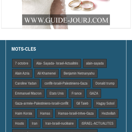
MOTS-CLES
7 octobre
Alai- Sayada- Israel-Actualités
alain-sayada
Alain Azria
Ali Khamenei
Benjamin Netnanyahu
Caroline Yadan
conflit-Israël-Palestiniens-Gaza
Donald trump
Emmanuel Macron
Etats Unis
France
GAZA
Gaza-armée-Palestiniens-Israël-conflit
Gil Taieb
Hagay Sobol
Haim Korsia
Hamas
Hamas-Israël-trêve-Gaza
Hezbollah
Houtis
Iran
Iran-Israël-nucléaire
iSRAEL-ACTUALITES