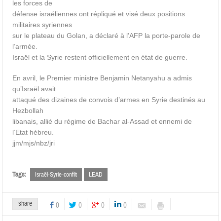
les forces de
défense israéliennes ont répliqué et visé deux positions
militaires syriennes
sur le plateau du Golan, a déclaré à l’AFP la porte-parole de
l’armée.
Israël et la Syrie restent officiellement en état de guerre.
En avril, le Premier ministre Benjamin Netanyahu a admis
qu’Israël avait
attaqué des dizaines de convois d’armes en Syrie destinés au
Hezbollah
libanais, allié du régime de Bachar al-Assad et ennemi de
l’Etat hébreu.
jjm/mjs/nbz/jri
Tags:
Israël-Syrie-conflit
LEAD
share
0
0
0
0