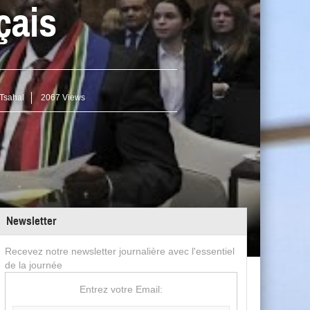
çais
Tsahal
2067 Views
Newsletter
Recevez notre newsletter journalière avec l'essentiel
de la journée
Entrez votre Email: