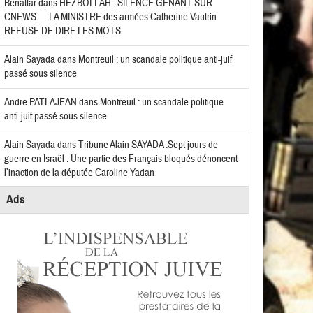
Benattar
dans
HEZBOLLAH : SILENCE GÊNANT SUR
CNEWS — LA MINISTRE des armées Catherine Vautrin
REFUSE DE DIRE LES MOTS
Alain Sayada
dans
Montreuil : un scandale politique anti-juif
passé sous silence
Andre PATLAJEAN
dans
Montreuil : un scandale politique
anti-juif passé sous silence
Alain Sayada
dans
Tribune Alain SAYADA :Sept jours de
guerre en Israël : Une partie des Français bloqués dénoncent
l’inaction de la députée Caroline Yadan
Ads