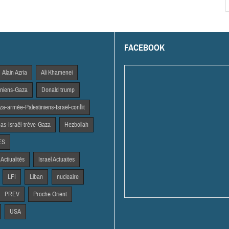
FACEBOOK
Alain Azria
Ali Khamenei
tiniens-Gaza
Donald trump
a-armée-Palestiniens-Israël-conflit
s-Israël-trêve-Gaza
Hezbollah
ES
 Actiualités
Israel Actuaites
LFI
Liban
nucleaire
PREV
Proche Orient
USA