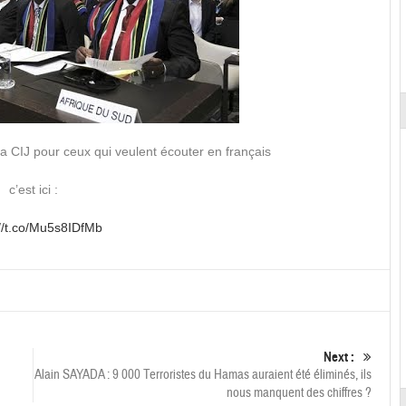
la CIJ pour ceux qui veulent écouter en français
c’est ici :
://t.co/Mu5s8IDfMb
Next :
Alain SAYADA : 9 000 Terroristes du Hamas auraient été éliminés, ils
nous manquent des chiffres ?