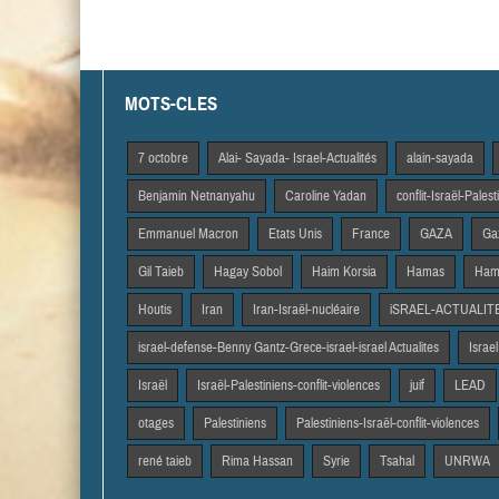
MOTS-CLES
7 octobre
Alai- Sayada- Israel-Actualités
alain-sayada
Benjamin Netnanyahu
Caroline Yadan
conflit-Israël-Pales
Emmanuel Macron
Etats Unis
France
GAZA
Gaz
Gil Taieb
Hagay Sobol
Haim Korsia
Hamas
Hama
Houtis
Iran
Iran-Israël-nucléaire
iSRAEL-ACTUALIT
israel-defense-Benny Gantz-Grece-israel-israel Actualites
Israel
Israël
Israël-Palestiniens-conflit-violences
juif
LEAD
otages
Palestiniens
Palestiniens-Israël-conflit-violences
rené taieb
Rima Hassan
Syrie
Tsahal
UNRWA