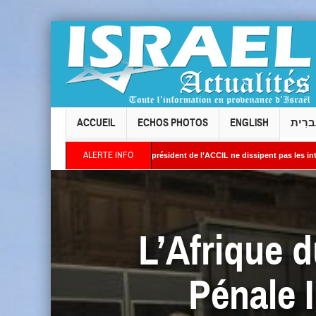
ACCUEIL
ECHOS PHOTOS
ENGLISH
ברִית
ALERTE INFO
llois : les réponses du président de l’ACCIL ne dissipent pas les interrogations. Phi
 : Des images satellites révèlent une activité jugée « inquiétante » sur des sites nuc
L’Afrique d
Pénale I