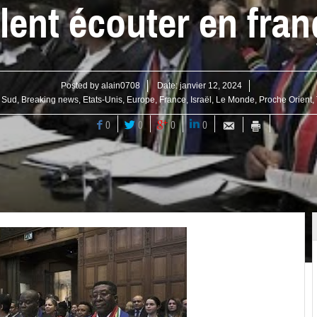
lent écouter en fran
Posted by
alain0708
Date:
janvier 12, 2024
u Sud
,
Breaking news
,
Etats-Unis
,
Europe
,
France
,
Israël
,
Le Monde
,
Proche Orient
,
0
0
0
0