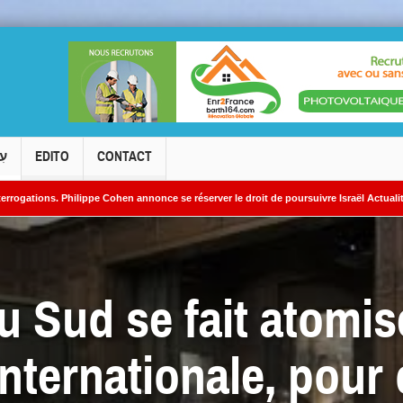
עִ
EDITO
CONTACT
lippe Cohen annonce se réserver le droit de poursuivre Israël Actualités en diffamatio
léaires iraniens
u Sud se fait atomis
nternationale, pour