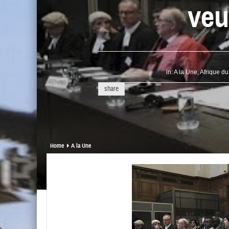
veu
in:
A la Une
,
Afrique d
share
Home
A la Une